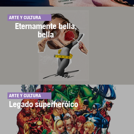
ARTE Y CULTURA
Eternamente bella,
bella
ARTE Y CULTURA
Legado superheróico