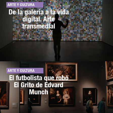
ARTE Y CULTURA
De la galería a la vida
digital. Arte
transmedial
ARTE Y CULTURA
El futbolista que robó
El Grito de Edvard
Munch