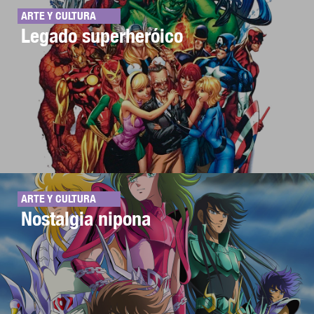
ARTE Y CULTURA
Legado superheróico
ARTE Y CULTURA
Nostalgia nipona