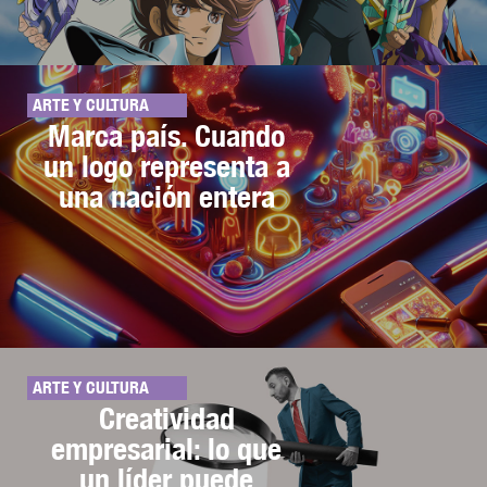
ARTE Y CULTURA
Marca país. Cuando
un logo representa a
una nación entera
ARTE Y CULTURA
Creatividad
empresarial: lo que
un líder puede