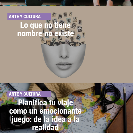
ARTE Y CULTURA
Lo que no tiene
nombre no existe
ARTE Y CULTURA
Planifica tu viaje
como un emocionante
juego: de la idea a la
realidad