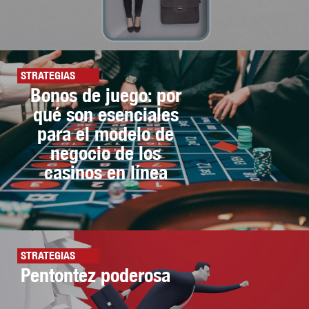
STRATEGIAS
Bonos de juego: por
qué son esenciales
para el modelo de
negocio de los
casinos en línea
STRATEGIAS
Pentontez poderosa