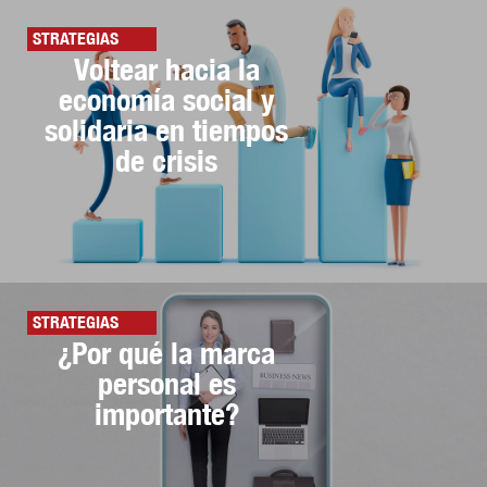
STRATEGIAS
Voltear hacia la
economía social y
solidaria en tiempos
de crisis
STRATEGIAS
¿Por qué la marca
personal es
importante?