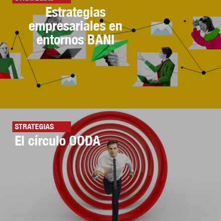
Estrategias
empresariales en
entornos BANI
STRATEGIAS
El círculo OODA