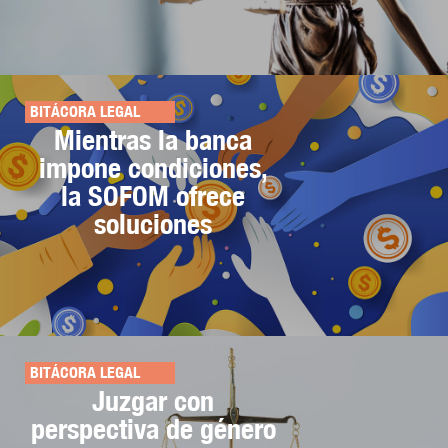
BITÁCORA LEGAL
Mientras la banca
impone condiciones,
la SOFOM ofrece
soluciones
BITÁCORA LEGAL
Juzgar con
perspectiva de género