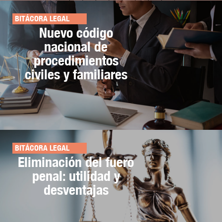
BITÁCORA LEGAL
Nuevo código
nacional de
procedimientos
civiles y familiares
BITÁCORA LEGAL
Eliminación del fuero
penal: utilidad y
desventajas