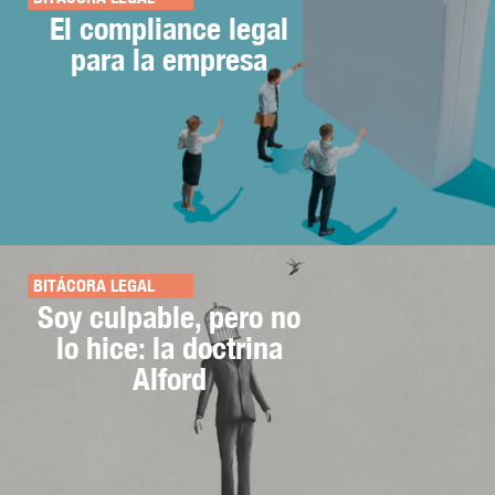
El compliance legal
para la empresa
BITÁCORA LEGAL
Soy culpable, pero no
lo hice: la doctrina
Alford