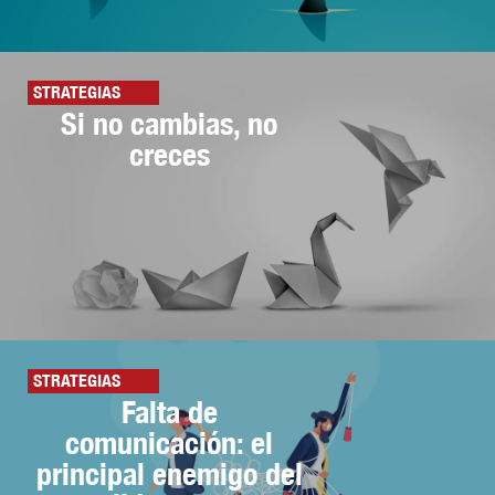
STRATEGIAS
Si no cambias, no
creces
STRATEGIAS
Falta de
comunicación: el
principal enemigo del