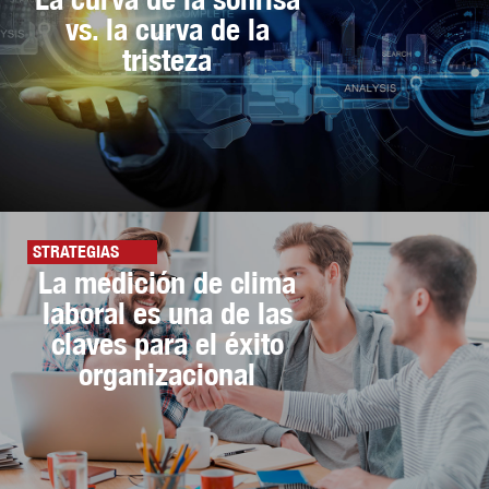
vs. la curva de la
tristeza
STRATEGIAS
La medición de clima
laboral es una de las
claves para el éxito
organizacional