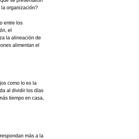
s que se presentaron
e la organización?
o entre los
ón, el
za la alineación de
ciones alimentan el
ijos como lo es la
a al dividir los días
 más tiempo en casa,
orrespondan más a la