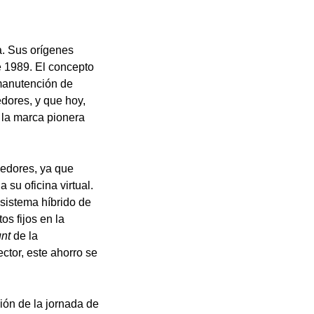
a. Sus orígenes
de 1989. El concepto
 manutención de
dores, y que hoy,
 la marca pionera
dedores, ya que
su oficina virtual.
sistema híbrido de
os fijos en la
nt
de la
ector, este ahorro se
ión de la jornada de