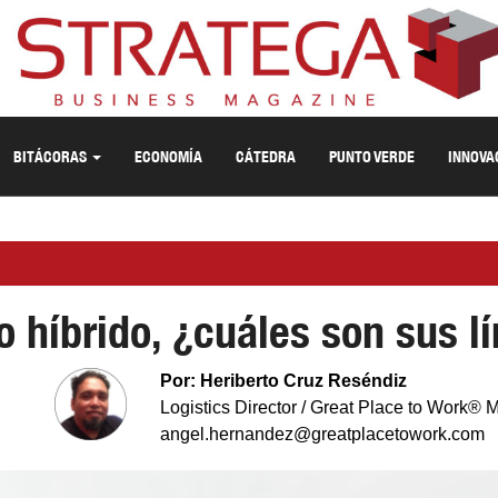
BITÁCORAS
ECONOMÍA
CÁTEDRA
PUNTO VERDE
INNOVA
o híbrido, ¿cuáles son sus l
Por: Heriberto Cruz Reséndiz
Logistics Director / Great Place to Work® 
angel.hernandez@greatplacetowork.com