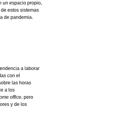
n un espacio propio,
s de estos sistemas
ca de pandemia.
 tendencia a laborar
as con el
sobre las horas
e a los
ome office
, pero
ores y de los