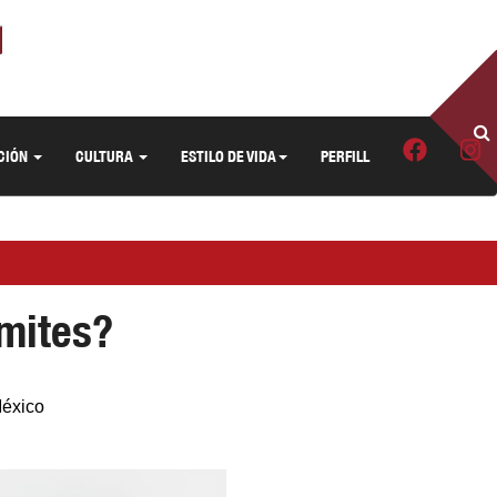
CIÓN
CULTURA
ESTILO DE VIDA
PERFILL
ímites?
México