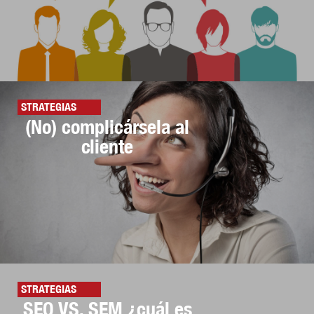
STRATEGIAS
(No) complicársela al
cliente
STRATEGIAS
SEO VS. SEM ¿cuál es