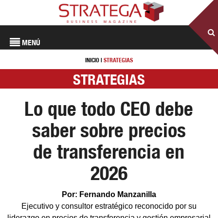
MENÚ
INICIO
|
STRATEGIAS
STRATEGIAS
Lo que todo CEO debe
saber sobre precios
de transferencia en
2026
Por: Fernando Manzanilla
Ejecutivo y consultor estratégico reconocido por su
liderazgo en precios de transferencia y gestión empresarial