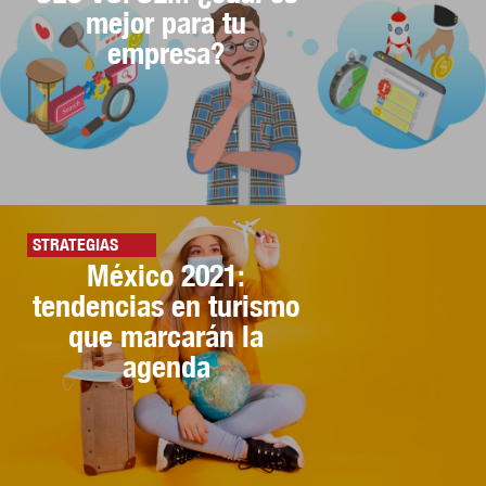
mejor para tu
empresa?
STRATEGIAS
México 2021:
tendencias en turismo
que marcarán la
agenda