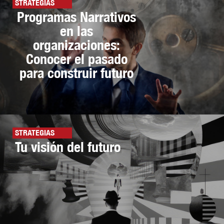
STRATEGIAS
Programas Narrativos
en las
organizaciones:
Conocer el pasado
para construir futuro
STRATEGIAS
Tu visión del futuro