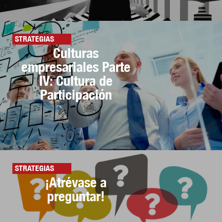
STRATEGIAS
Culturas
empresariales Parte
IV: Cultura de
Participación
STRATEGIAS
¡Atrévase a
preguntar!