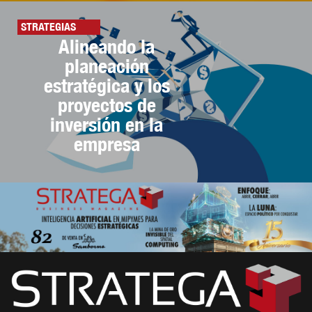
STRATEGIAS
Alineando la
planeación
estratégica y los
proyectos de
inversión en la
empresa