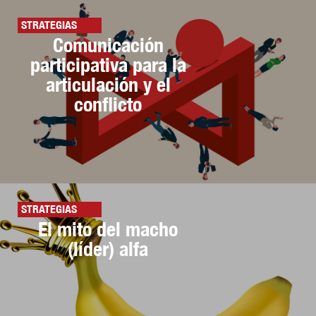
STRATEGIAS
Comunicación
participativa para la
articulación y el
conflicto
STRATEGIAS
El mito del macho
(líder) alfa