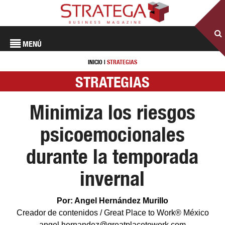
MENÚ
INICIO
|
STRATEGIAS
STRATEGIAS
Minimiza los riesgos
psicoemocionales
durante la temporada
invernal
Por: Angel Hernández Murillo
Creador de contenidos / Great Place to Work® México
angel.hernandez@greatplacetowork.com