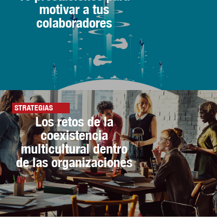
motivar a tus
colaboradores
STRATEGIAS
Los retos de la
coexistencia
multicultural dentro
de las organizaciones