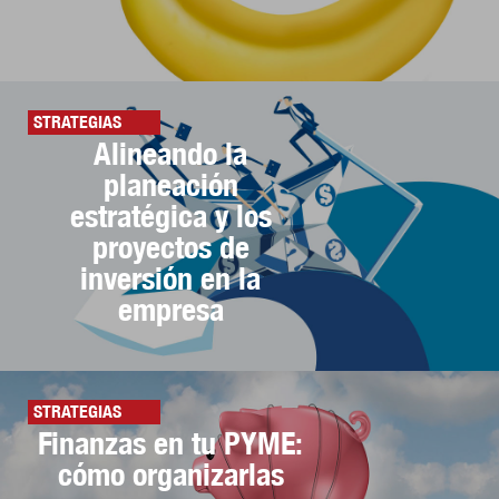
STRATEGIAS
Alineando la
planeación
estratégica y los
proyectos de
inversión en la
empresa
STRATEGIAS
Finanzas en tu PYME:
cómo organizarlas