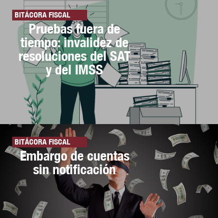
BITÁCORA FISCAL
Pruebas fuera de
tiempo: invalidez de
resoluciones del SAT
y del IMSS
BITÁCORA FISCAL
Embargo de cuentas
sin notificación