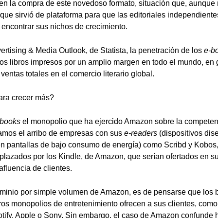
 en la compra de este novedoso formato, situación que, aunque n
ue sirvió de plataforma para que las editoriales independiente
encontrar sus nichos de crecimiento.
rtising & Media Outlook, de Statista, la penetración de los
e-b
 los libros impresos por un amplio margen en todo el mundo, e
ventas totales en el comercio literario global.
ara crecer más?
-books
el monopolio que ha ejercido Amazon sobre la competenc
amos el arribo de empresas con sus
e-readers
(dispositivos dis
 en pantallas de bajo consumo de energía) como Scribd y Kobos,
plazados por los Kindle, de Amazon, que serían ofertados en su t
afluencia de clientes.
minio por simple volumen de Amazon, es de pensarse que los b
tros monopolios de entretenimiento ofrecen a sus clientes, como
ify, Apple o Sony. Sin embargo, el caso de Amazon confunde h