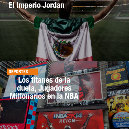
El Imperio Jordan
DEPORTES
Los titanes de la
duela, Jugadores
Millonarios en la NBA