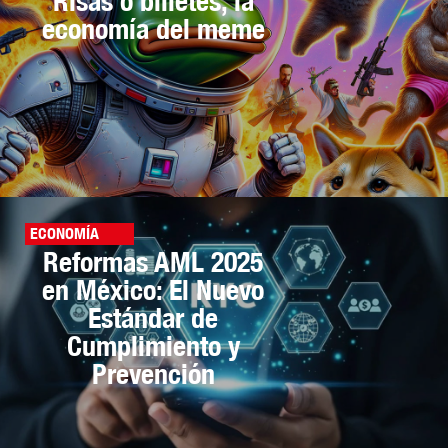
Risas o billetes, la
economía del meme
ECONOMÍA
Reformas AML 2025
en México: El Nuevo
Estándar de
Cumplimiento y
Prevención