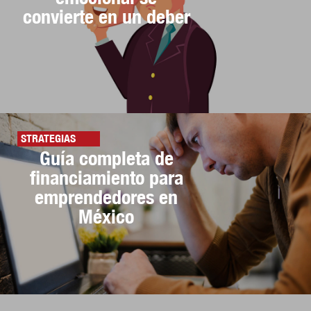
convierte en un deber
STRATEGIAS
Guía completa de
financiamiento para
emprendedores en
México