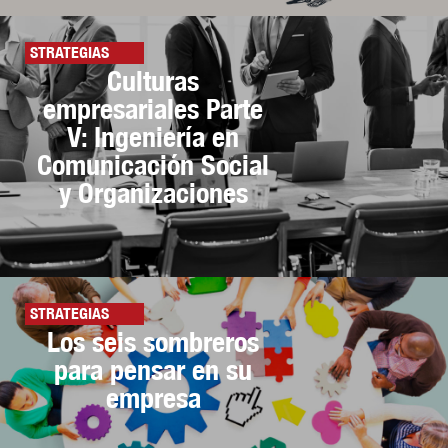
STRATEGIAS
Culturas
empresariales Parte
V: Ingeniería en
Comunicación Social
y Organizaciones
STRATEGIAS
Los seis sombreros
para pensar en su
empresa