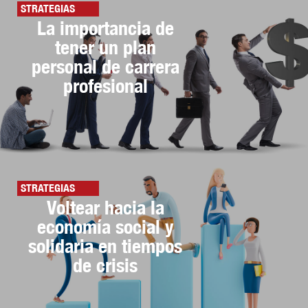
STRATEGIAS
La importancia de
tener un plan
personal de carrera
profesional
STRATEGIAS
Voltear hacia la
economía social y
solidaria en tiempos
de crisis