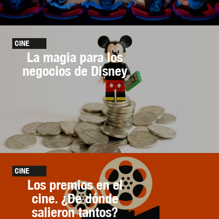
CINE
La magia para los
negocios de Disney
CINE
Los premios en el
cine. ¿De dónde
salieron tantos?