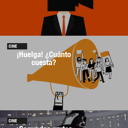
CINE
¡Huelga! ¿Cuánto
cuesta?
CINE