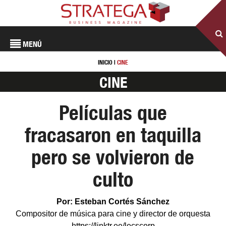
MENÚ
INICIO
|
CINE
CINE
Películas que
fracasaron en taquilla
pero se volvieron de
culto
Por: Esteban Cortés Sánchez
Compositor de música para cine y director de orquesta
https://linktr.ee/lecscorp