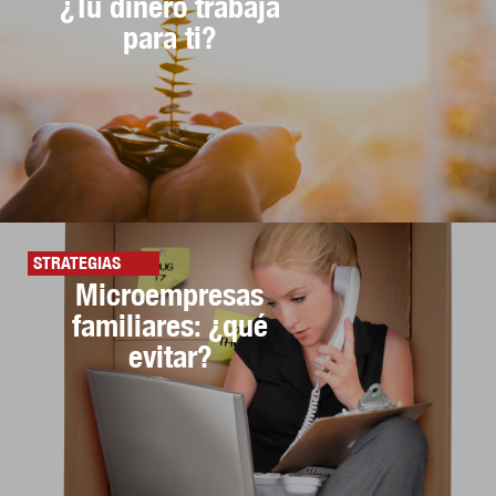
¿Tu dinero trabaja
para ti?
STRATEGIAS
Microempresas
familiares: ¿qué
evitar?