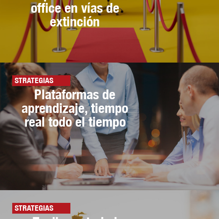
office en vías de
extinción
STRATEGIAS
Plataformas de
aprendizaje, tiempo
real todo el tiempo
STRATEGIAS