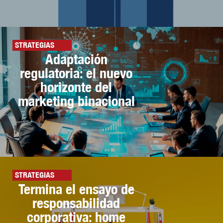
STRATEGIAS
Adaptación
regulatoria: el nuevo
horizonte del
marketing binacional
STRATEGIAS
Termina el ensayo de
responsabilidad
corporativa: home