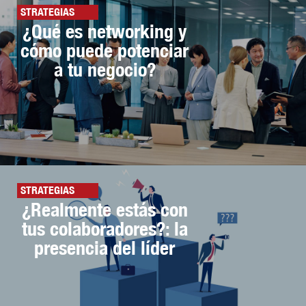
STRATEGIAS
¿Qué es networking y
cómo puede potenciar
a tu negocio?
STRATEGIAS
¿Realmente estás con
tus colaboradores?: la
presencia del líder