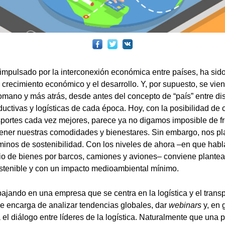
 impulsado por la interconexión económica entre países, ha sid
 crecimiento económico y el desarrollo. Y, por supuesto, se vi
omano y más atrás, desde antes del concepto de “país” entre dis
oductivas y logísticas de cada época. Hoy, con la posibilidad d
sportes cada vez mejores, parece ya no digamos imposible de fr
ener nuestras comodidades y bienestares. Sin embargo, nos pl
érminos de sostenibilidad. Con los niveles de ahora –en que ha
rio de bienes por barcos, camiones y aviones– conviene plantea
stenible y con un impacto medioambiental mínimo.
bajando en una empresa que se centra en la logística y el trans
e encarga de analizar tendencias globales, dar
webinars
y, en 
el diálogo entre líderes de la logística. Naturalmente que una p