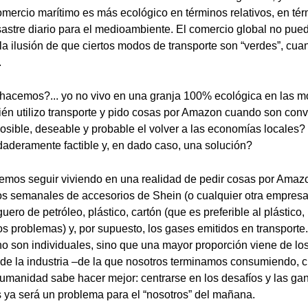
omercio marítimo es más ecológico en términos relativos, en té
astre diario para el medioambiente. El comercio global no puede
la ilusión de que ciertos modos de transporte son “verdes”, cua
.
hacemos?... yo no vivo en una granja 100% ecológica en las mo
ién utilizo transporte y pido cosas por Amazon cuando son conv
sible, deseable y probable el volver a las economías locales?
daderamente factible y, en dado caso, una solución?
mos seguir viviendo en una realidad de pedir cosas por Amazon
s semanales de accesorios de Shein (o cualquier otra empresa 
uero de petróleo, plástico, cartón (que es preferible al plástico
os problemas) y, por supuesto, los gases emitidos en transporte
o son individuales, sino que una mayor proporción viene de lo
 la industria –de la que nosotros terminamos consumiendo, cl
umanidad sabe hacer mejor: centrarse en los desafíos y las gan
 ya será un problema para el “nosotros” del mañana.