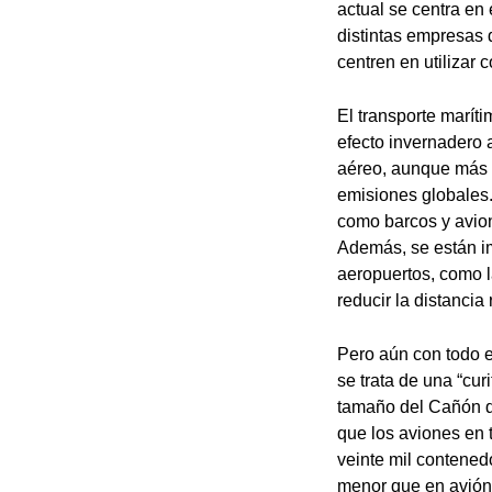
actual se centra en
distintas empresas 
centren en utilizar
El transporte marít
efecto invernadero 
aéreo, aunque más r
emisiones globales.
como barcos y avion
Además, se están im
aeropuertos, como l
reducir la distancia 
Pero aún con todo e
se trata de una “cu
tamaño del Cañón de
que los aviones en 
veinte mil contened
menor que en avión.