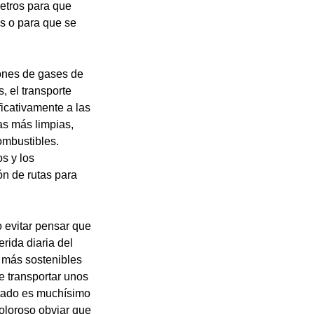
metros para que
s o para que se
iones de gases de
, el transporte
icativamente a las
as más limpias,
ombustibles.
s y los
ón de rutas para
o evitar pensar que
rida diaria del
 más sostenibles
e transportar unos
rtado es muchísimo
oloroso obviar que