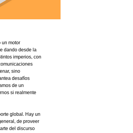
o un motor
ene dando desde la
tintos imperios, con
e comunicaciones
enar, sino
antea desafíos
blamos de un
rnos si realmente
porte global. Hay un
general, de proveer
arte del discurso