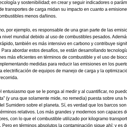
 ecología y sostenibilidad; en crear y seguir indicadores o pará
de transportes de carga midan su impacto en cuanto a emisione
 combustibles menos dañinos.
imo, por ejemplo, es responsable de una gran parte de las emis
a nivel mundial debido al uso de combustibles pesados. Además
ápido, también es más intensivo en carbono y contribuye signif
 Para abordar estos desafíos, se están desarrollando tecnologí
es más eficientes en términos de combustible y el uso de bioc
plementando medidas para reducir las emisiones en los puerto
a electrificación de equipos de manejo de carga y la optimizaci
recorrida.
l entusiasmo que se le ponga al medir y al cuantificar, no pued
rita” (y una que solamente mide, no remedia) puesta sobre una he
l Sumidero sobre el planeta. Sí, es verdad que los barcos son
términos relativos. Los más grandes y modernos son capaces d
ores, con lo que el combustible utilizado por kilogramo transpo
 Pero en términos absolutos la contaminación sigue ahí; y es d