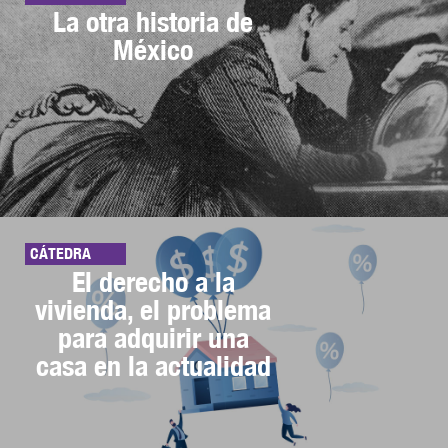
La otra historia de
México
CÁTEDRA
El derecho a la
vivienda, el problema
para adquirir una
casa en la actualidad