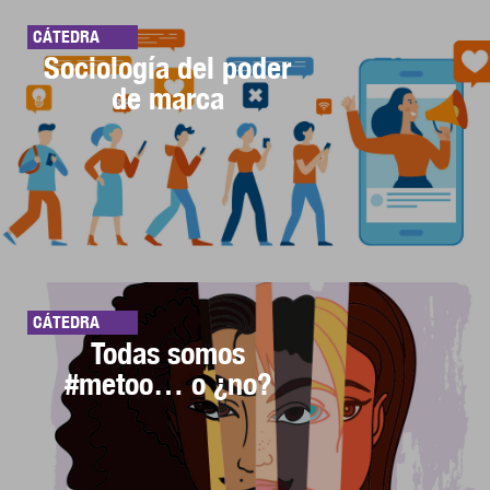
CÁTEDRA
Sociología del poder
de marca
CÁTEDRA
Todas somos
#metoo… o ¿no?