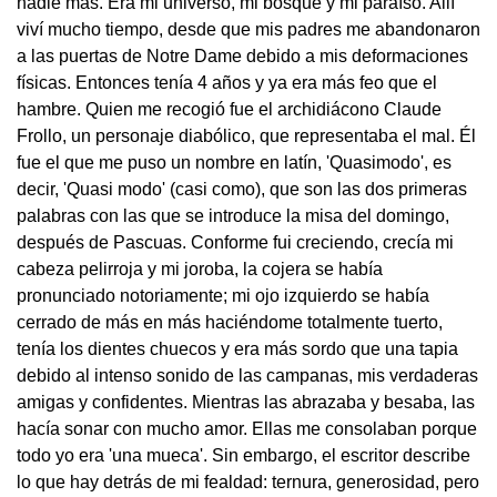
nadie más. Era mi universo, mi bosque y mi paraíso. Allí
viví mucho tiempo, desde que mis padres me abandonaron
a las puertas de Notre Dame debido a mis deformaciones
físicas. Entonces tenía 4 años y ya era más feo que el
hambre. Quien me recogió fue el archidiácono Claude
Frollo, un personaje diabólico, que representaba el mal. Él
fue el que me puso un nombre en latín, 'Quasimodo', es
decir, 'Quasi modo' (casi como), que son las dos primeras
palabras con las que se introduce la misa del domingo,
después de Pascuas. Conforme fui creciendo, crecía mi
cabeza pelirroja y mi joroba, la cojera se había
pronunciado notoriamente; mi ojo izquierdo se había
cerrado de más en más haciéndome totalmente tuerto,
tenía los dientes chuecos y era más sordo que una tapia
debido al intenso sonido de las campanas, mis verdaderas
amigas y confidentes. Mientras las abrazaba y besaba, las
hacía sonar con mucho amor. Ellas me consolaban porque
todo yo era 'una mueca'. Sin embargo, el escritor describe
lo que hay detrás de mi fealdad: ternura, generosidad, pero