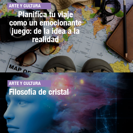
ARTE Y CULTURA
Planifica tu viaje
como un emocionante
juego: de la idea a la
realidad
ARTE Y CULTURA
Filosofía de cristal