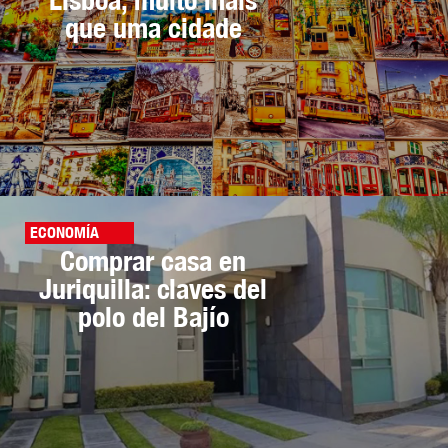
que uma cidade
ECONOMÍA
Comprar casa en
Juriquilla: claves del
polo del Bajío