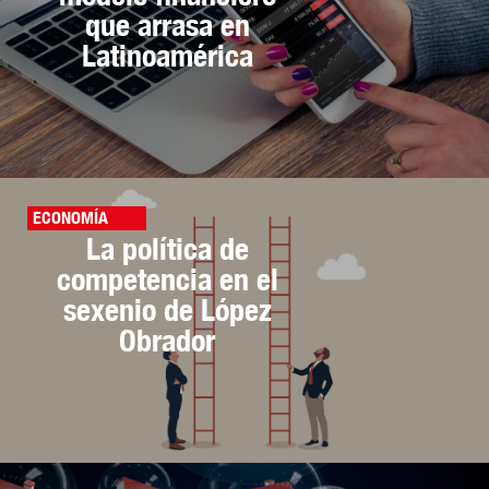
que arrasa en
Latinoamérica
ECONOMÍA
La política de
competencia en el
sexenio de López
Obrador