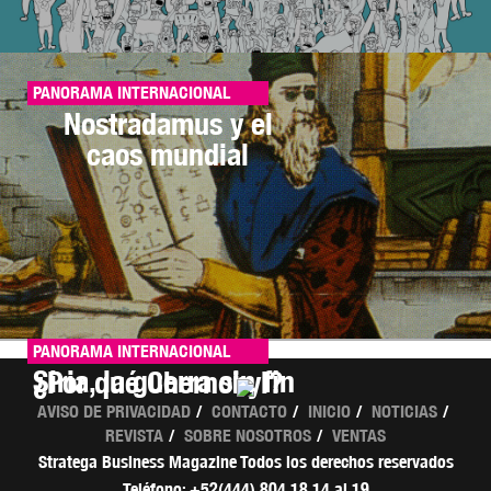
PANORAMA INTERNACIONAL
Nostradamus y el
caos mundial
PANORAMA INTERNACIONAL
PANORAMA INTERNACIONAL
Siria, la guerra sin fin
¿Por qué Chernobyl?
AVISO DE PRIVACIDAD
CONTACTO
INICIO
NOTICIAS
REVISTA
SOBRE NOSOTROS
VENTAS
Stratega Business Magazine Todos los derechos reservados
Teléfono: +52(444) 804 18 14 al 19