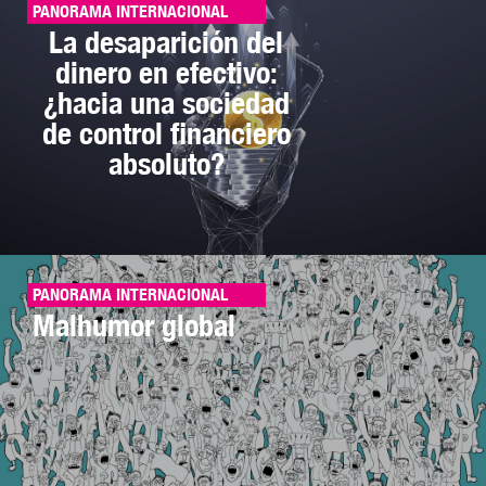
PANORAMA INTERNACIONAL
La desaparición del
dinero en efectivo:
¿hacia una sociedad
de control financiero
absoluto?
PANORAMA INTERNACIONAL
Malhumor global