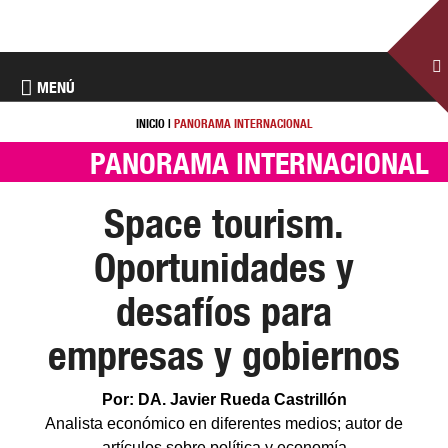
MENÚ
INICIO
|
PANORAMA INTERNACIONAL
PANORAMA INTERNACIONAL
Space tourism.
Oportunidades y
desafíos para
empresas y gobiernos
Por: DA. Javier Rueda Castrillón
Analista económico en diferentes medios; autor de
artículos sobre política y economía