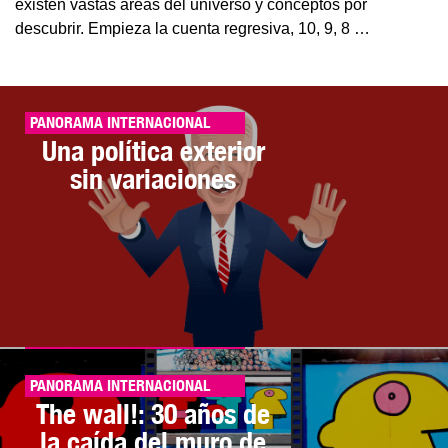
existen vastas áreas del universo y conceptos por
descubrir. Empieza la cuenta regresiva, 10, 9, 8 …
PANORAMA INTERNACIONAL
Una política exterior
sin variaciones
PANORAMA INTERNACIONAL
PANORAMA INTERNACIONAL
Putin, el señor de las
Colombia, más allá de
PANORAMA INTERNACIONAL
The wall!: 30 años de
guerras
la PAZ
la caída del muro de