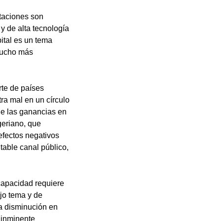
taciones son
 y de alta tecnología
ital es un tema
 mucho más
rte de países
tra mal en un círculo
de las ganancias en
geriano, que
efectos negativos
itable canal público,
capacidad requiere
ejo tema y de
la disminución en
a inminente