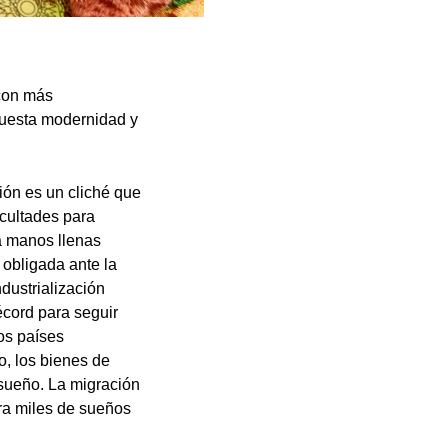
 con más
puesta modernidad y
ión es un cliché que
icultades para
a manos llenas
l obligada ante la
dustrialización
cord para seguir
os países
o, los bienes de
 sueño. La migración
ara miles de sueños