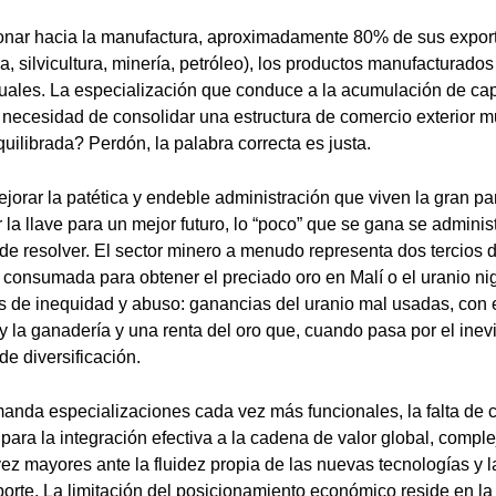
ionar hacia la manufactura, aproximadamente 80% de sus expor
ra, silvicultura, minería, petróleo), los productos manufacturados
uales. La especialización que conduce a la acumulación de cap
a necesidad de consolidar una estructura de comercio exterior
quilibrada? Perdón, la palabra correcta es justa.
ejorar la patética y endeble administración que viven la gran pa
r la llave para un mejor futuro, lo “poco” que se gana se adminis
de resolver. El sector minero a menudo representa dos tercios 
n consumada para obtener el preciado oro en Malí o el uranio ni
 de inequidad y abuso: ganancias del uranio mal usadas, con 
 y la ganadería y una renta del oro que, cuando pasa por el inev
de diversificación.
nda especializaciones cada vez más funcionales, la falta de 
para la integración efectiva a la cadena de valor global, compl
z mayores ante la fluidez propia de las nuevas tecnologías y 
sporte. La limitación del posicionamiento económico reside en l