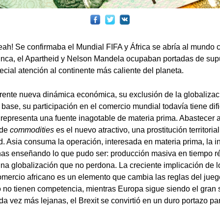
ah! Se confirmaba el Mundial FIFA y África se abría al mundo
unca, el Apartheid y Nelson Mandela ocupaban portadas de su
cial atención al continente más caliente del planeta.
ente nueva dinámica económica, su exclusión de la globalizac
 base, su participación en el comercio mundial todavía tiene dif
 representa una fuente inagotable de materia prima. Abastecer 
 de
commodities
es el nuevo atractivo, una prostitución territoria
. Asia consuma la operación, interesada en materia prima, la in
nas enseñando lo que pudo ser: producción masiva en tiempo ré
na globalización que no perdona. La creciente implicación de l
mercio africano es un elemento que cambia las reglas del jueg
io no tienen competencia, mientras Europa sigue siendo el gran
ada vez más lejanas, el Brexit se convirtió en un duro portazo p