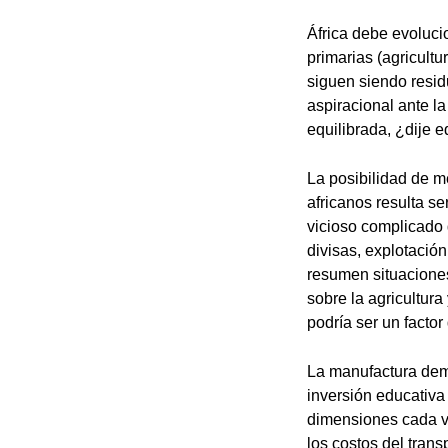
África debe evoluc
primarias (agricultu
siguen siendo resid
aspiracional ante l
equilibrada, ¿dije e
La posibilidad de m
africanos resulta se
vicioso complicado 
divisas, explotació
resumen situaciones
sobre la agricultura
podría ser un factor 
La manufactura dema
inversión educativa 
dimensiones cada ve
los costos del tran