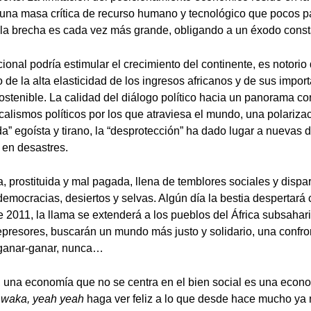
una masa crítica de recurso humano y tecnológico que pocos p
 la brecha es cada vez más grande, obligando a un éxodo const
cional podría estimular el crecimiento del continente, es notori
 de la alta elasticidad de los ingresos africanos y de sus impo
ostenible. La calidad del diálogo político hacia un panorama c
icalismos políticos por los que atraviesa el mundo, una polariza
a” egoísta y tirano, la “desprotección” ha dado lugar a nuevas
 en desastres.
a, prostituida y mal pagada, llena de temblores sociales y dispar
democracias, desiertos y selvas. Algún día la bestia despertará
2011, la llama se extenderá a los pueblos del África subsahar
represores, buscarán un mundo más justo y solidario, una confr
 ganar-ganar, nunca…
 una economía que no se centra en el bien social es una econo
waka, yeah yeah
haga ver feliz a lo que desde hace mucho ya n