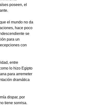
aíses poseen, el
ante.
o que el mundo no da
rtaciones, hace poco
ondescendiente se
ción para un
 decepciones con
idad, entre
 como lo hizo Egipto
iana para arremeter
ontación dramática
mía dispar, por
o tiene sonrisa.