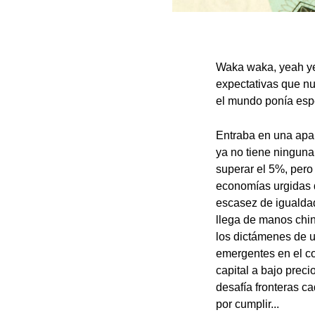
Waka waka, yeah ye
expectativas que n
el mundo ponía espe
Entraba en una apar
ya no tiene ninguna
superar el 5%, pero
economías urgidas
escasez de igualdad
llega de manos chi
los dictámenes de u
emergentes en el co
capital a bajo prec
desafía fronteras c
por cumplir...