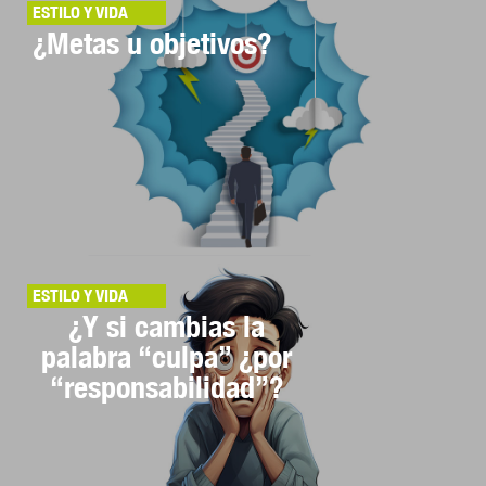
ESTILO Y VIDA
¿Metas u objetivos?
ESTILO Y VIDA
¿Y si cambias la
palabra “culpa” ¿por
“responsabilidad”?