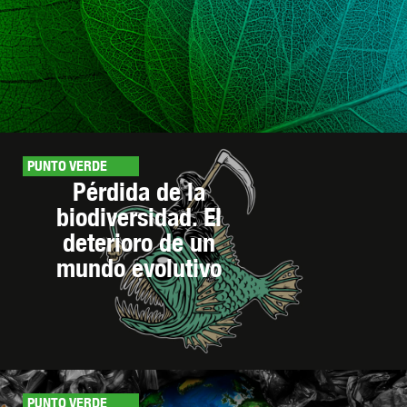
PUNTO VERDE
Pérdida de la
biodiversidad. El
deterioro de un
mundo evolutivo
PUNTO VERDE