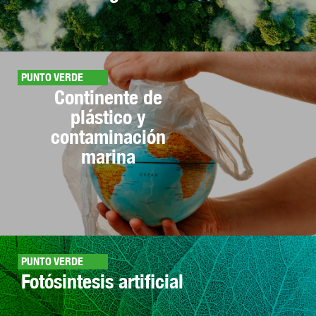
PUNTO VERDE
Continente de
plástico y
contaminación
marina
PUNTO VERDE
Fotósintesis artificial