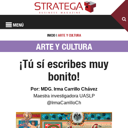
MENÚ
INICIO
|
ARTE Y CULTURA
ARTE Y CULTURA
¡Tú sí escribes muy
bonito!
Por: MDG. Irma Carrillo Chávez
Maestra investigadora UASLP
@IrmaCarrilloCh