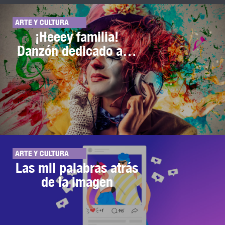
ARTE Y CULTURA
¡Heeey familia!
Danzón dedicado a…
ARTE Y CULTURA
Las mil palabras atrás
de la imagen