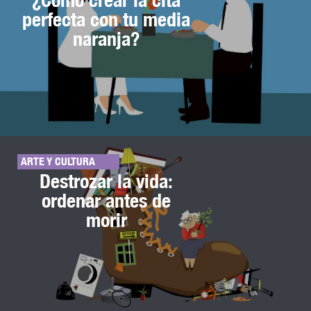
perfecta con tu media
naranja?
ARTE Y CULTURA
Destrozar la vida:
ordenar antes de
morir