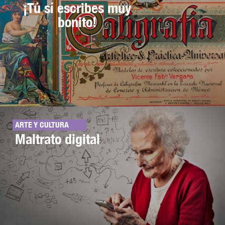
¡Tú sí escribes muy
bonito!
ARTE Y CULTURA
Maltrato digital