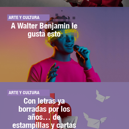
ARTE Y CULTURA
A Walter Benjamin le
gusta esto
ARTE Y CULTURA
Con letras ya
borradas por los
años… de
estampillas y cartas