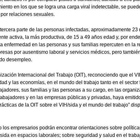
miento en los que se logra una carga viral indetectable, se pued
 por relaciones sexuales.
tercera parte de las personas infectadas, aproximadamente 23 
nte activa, la más productiva, de 15 a 49 años edad y, por ende
 enfermedad en las personas y sus familias repercuten en la r
resas por ausentismo laboral y servicios médicos, pero también
ndo desempleo.
ización Internacional del Trabajo (OIT), reconociendo que el VI
dad y las economías, en el mundo del trabajo tanto en el sector
bajadores, sus familias y las personas a su cargo, en las organi
abajadores y en las empresas públicas y privadas, haya emitid
cticas de la OIT sobre el VIH/sida y el mundo del trabajo” dis
los empresarios podrán encontrar orientaciones sobre polític
l sida en espacios laborales; sobre seguridad y salud en el trab