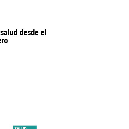
 salud desde el
ero
SALUD