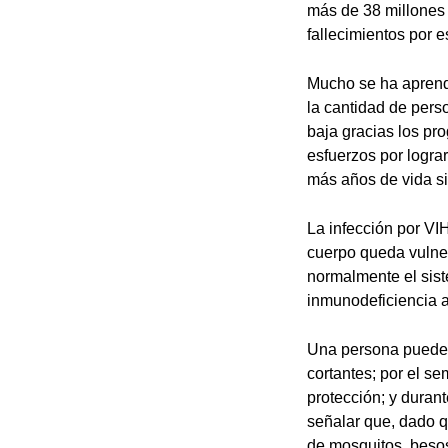
más de 38 millones 
fallecimientos por 
Mucho se ha aprendi
la cantidad de pers
baja gracias los pro
esfuerzos por logra
más años de vida si
La infección por VIH
cuerpo queda vulner
normalmente el sist
inmunodeficiencia a
Una persona puede a
cortantes; por el s
protección; y durant
señalar que, dado q
de mosquitos, besos