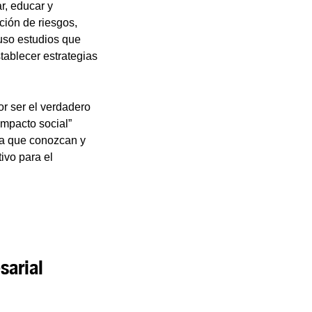
r, educar y
ción de riesgos,
luso estudios que
tablecer estrategias
or ser el verdadero
impacto social”
s a que conozcan y
ivo para el
sarial