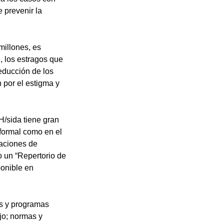
e prevenir la
millones, es
, los estragos que
educción de los
 por el estigma y
H/sida tiene gran
 formal como en el
zaciones de
o un “Repertorio de
ponible en
as y programas
ajo; normas y