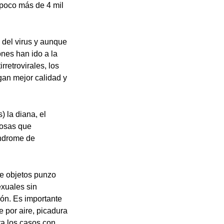
 poco más de 4 mil
 del virus y aunque
ones han ido a la
retrovirales, los
gan mejor calidad y
) la diana, el
rosas que
índrome de
de objetos punzo
exuales sin
ción. Es importante
e por aire, picadura
ra los casos con