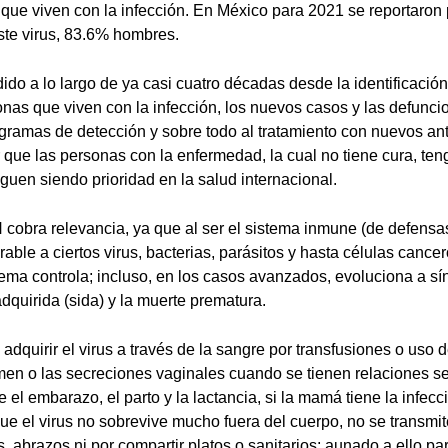
que viven con la infección. En México para 2021 se reportaron
este virus, 83.6% hombres.
do a lo largo de ya casi cuatro décadas desde la identificación
onas que viven con la infección, los nuevos casos y las defunci
gramas de detección y sobre todo al tratamiento con nuevos antir
r que las personas con la enfermedad, la cual no tiene cura, ten
guen siendo prioridad en la salud internacional.
 cobra relevancia, ya que al ser el sistema inmune (de defensas
able a ciertos virus, bacterias, parásitos y hasta células cance
ema controla; incluso, en los casos avanzados, evoluciona a s
dquirida (sida) y la muerte prematura.
dquirir el virus a través de la sangre por transfusiones o uso 
emen o las secreciones vaginales cuando se tienen relaciones s
e el embarazo, el parto y la lactancia, si la mamá tiene la infec
ue el virus no sobrevive mucho fuera del cuerpo, no se transmit
, abrazos ni por compartir platos o sanitarios; aunado a ello pa