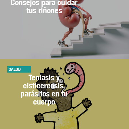
Consejos para cuidar
tus riñones
SALUD
Teniasis y
cisticercosis,
parásitos en tu
cuerpo