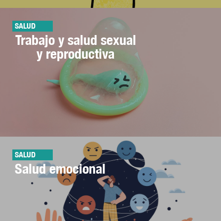
SALUD
Trabajo y salud sexual
y reproductiva
SALUD
Salud emocional