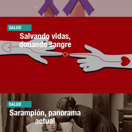
SALUD
Salvando vidas,
donando sangre
SALUD
Sarampión, panorama
actual