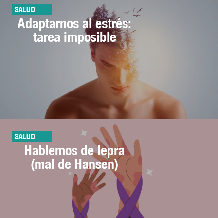
SALUD
Adaptarnos al estrés:
tarea imposible
SALUD
Hablemos de lepra
(mal de Hansen)