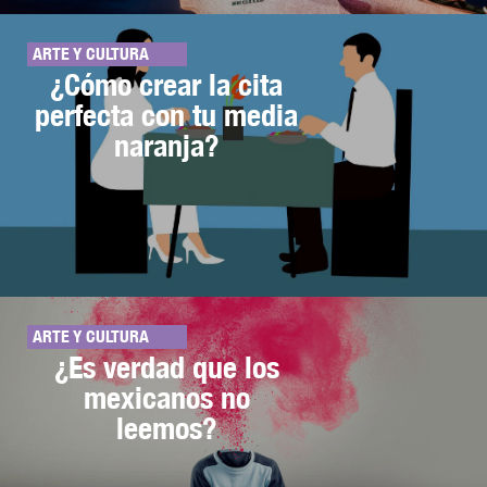
ARTE Y CULTURA
¿Cómo crear la cita
perfecta con tu media
naranja?
ARTE Y CULTURA
¿Es verdad que los
mexicanos no
leemos?