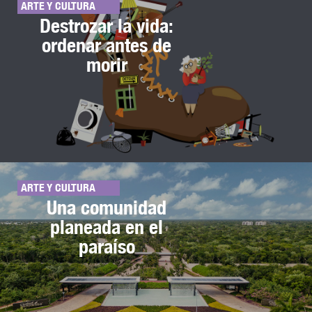
ARTE Y CULTURA
Destrozar la vida:
ordenar antes de
morir
ARTE Y CULTURA
Una comunidad
planeada en el
paraíso