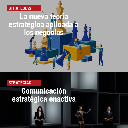
STRATEGIAS
La nueva teoría
estratégica aplicada a
los negocios
STRATEGIAS
Comunicación
estratégica enactiva