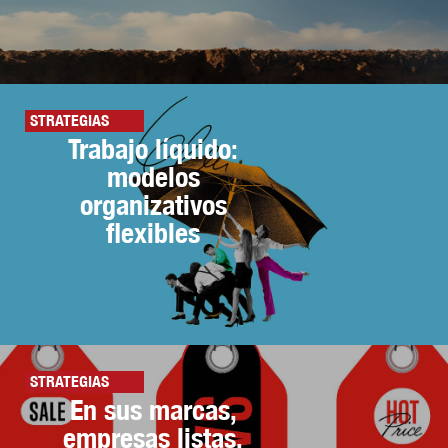
STRATEGIAS
Trabajo líquido:
modelos
organizativos
flexibles
STRATEGIAS
En sus marcas,
empresas listas,