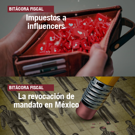
BITÁCORA FISCAL
Impuestos a
influencers
BITÁCORA FISCAL
La revocación de
mandato en México