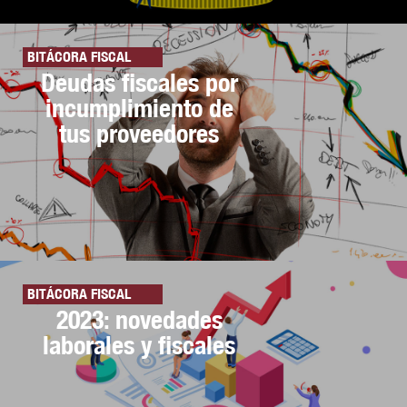
BITÁCORA FISCAL
Deudas fiscales por
incumplimiento de
tus proveedores
BITÁCORA FISCAL
2023: novedades
laborales y fiscales