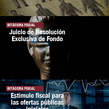
BITÁCORA FISCAL
Juicio de Resolución
Exclusiva de Fondo
BITÁCORA FISCAL
Estímulo fiscal para
las ofertas públicas
iniciales