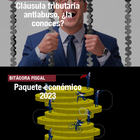
Cláusula tributaria
antiabuso, ¿la
conoces?
BITÁCORA FISCAL
Paquete económico
2023