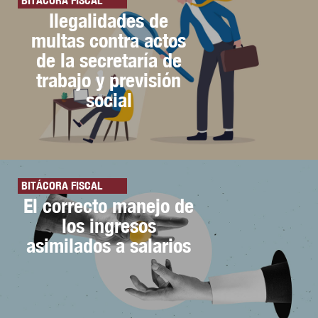
BITÁCORA FISCAL
Ilegalidades de
multas contra actos
de la secretaría de
trabajo y previsión
social
BITÁCORA FISCAL
El correcto manejo de
los ingresos
asimilados a salarios