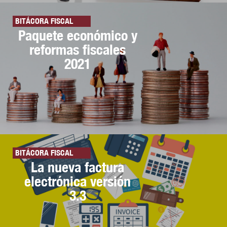
BITÁCORA FISCAL
Paquete económico y
reformas fiscales
2021
BITÁCORA FISCAL
La nueva factura
electrónica versión
3.3