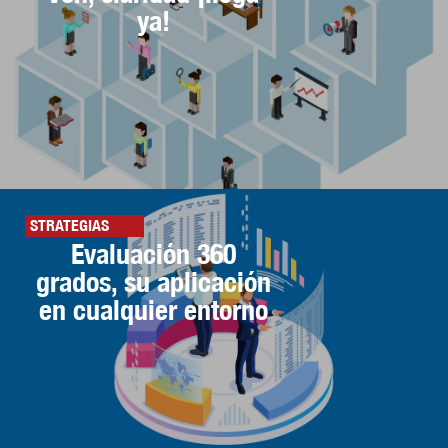
ya!
STRATEGIAS
Evaluación 360
grados, su aplicación
en cualquier entorno