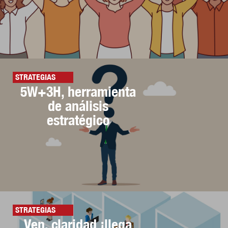
STRATEGIAS
5W+3H, herramienta
de análisis
estratégico
STRATEGIAS
Ven, claridad ¡llega