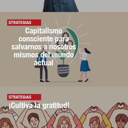
STRATEGIAS
Capitalismo
consciente para
salvarnos a nosotros
mismos del mundo
actual
STRATEGIAS
¡Cultiva la gratitud!