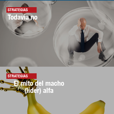
STRATEGIAS
Todavía no
STRATEGIAS
El mito del macho
(líder) alfa