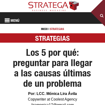
MENÚ
INICIO
|
STRATEGIAS
STRATEGIAS
Los 5 por qué:
preguntar para llegar
a las causas últimas
de un problema
Por: LCC. Mónica Lira Ávila
Copywriter at Coolest Agency
liramonica17@gmail.com