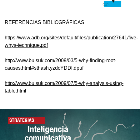
REFERENCIAS BIBLIOGRÁFICAS:
https://www.adb.org/sites/default/files/publication/27641/five-
whys-technique.pdf
http://www.bulsuk.com/2009/03/5-why-finding-root-
causes.html#sthash.yzdcYDDl.dpuf
http://www.bulsuk.com/2009/07/5-why-analysis-using-
table.html
STRATEGIAS
Inteligencia
comunicativa