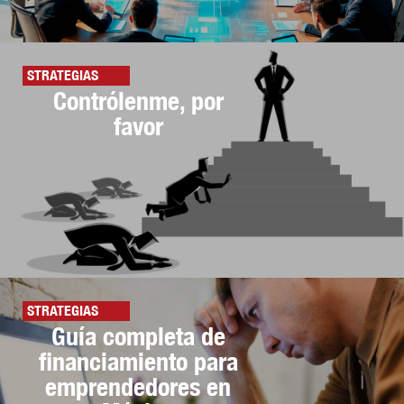
STRATEGIAS
Contrólenme, por
favor
STRATEGIAS
Guía completa de
financiamiento para
emprendedores en