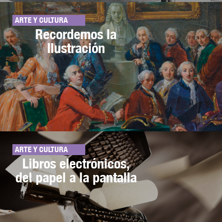
ARTE Y CULTURA
Recordemos la
Ilustración
ARTE Y CULTURA
Libros electrónicos,
del papel a la pantalla