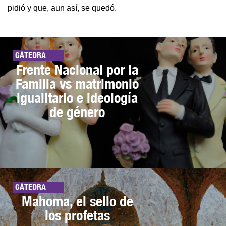
pidió y que, aun así, se quedó.
CÁTEDRA
Frente Nacional por la
Familia vs matrimonio
igualitario e ideología
de género
CÁTEDRA
Mahoma, el sello de
los profetas