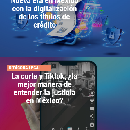
Nueva era en México
con la digitalización
de los títulos de
crédito
BITÁCORA LEGAL
La corte y Tiktok, ¿la
mejor manera de
entender la justicia
en México?