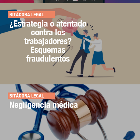
BITÁCORA LEGAL
¿Estrategia o atentado
contra los
trabajadores?
Esquemas
fraudulentos
BITÁCORA LEGAL
Negligencia médica