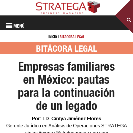
MENÚ
INICIO
|
BITÁCORA LEGAL
BITÁCORA LEGAL
Empresas familiares
en México: pautas
para la continuación
de un legado
Por: LD. Cintya Jiménez Flores
Gerente Jurídico en Análisis de Operaciones STRATEGA
cintya.jimenez@strategamagazine.com