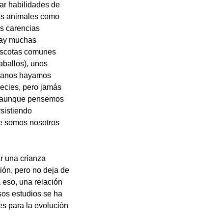
ar habilidades de
los animales como
as carencias
 Hay muchas
mascotas comunes
aballos), unos
umanos hayamos
pecies, pero jamás
ue aunque pensemos
rsistiendo
ue somos nosotros
ar una crianza
ión, pero no deja de
 eso, una relación
sos estudios se ha
es para la evolución