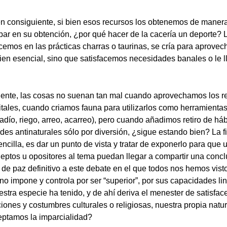
n consiguiente, si bien esos recursos los obtenemos de manera
ipar en su obtención, ¿por qué hacer de la cacería un deporte?
emos en las prácticas charras o taurinas, se cría para aprovech
en esencial, sino que satisfacemos necesidades banales o le
rtiente, las cosas no suenan tan mal cuando aprovechamos los 
ales, cuando criamos fauna para utilizarlos como herramientas
ío, riego, arreo, acarreo), pero cuando añadimos retiro de hábi
ades antinaturales sólo por diversión, ¿sigue estando bien? La 
encilla, es dar un punto de vista y tratar de exponerlo para que
deptos u opositores al tema puedan llegar a compartir una concl
 de paz definitivo a este debate en el que todos nos hemos vist
no impone y controla por ser “superior”, por sus capacidades lin
estra especie ha tenido, y de ahí deriva el menester de satisfac
iones y costumbres culturales o religiosas, nuestra propia natur
eptamos la imparcialidad?