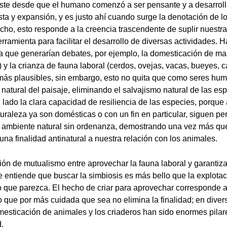
iste desde que el humano comenzó a ser pensante y a desarroll
sta y expansión, y es justo ahí cuando surge la denotación de 
cho, esto responde a la creencia trascendente de suplir nuestr
ramienta para facilitar el desarrollo de diversas actividades.
ma que generarían debates, por ejemplo, la domesticación de 
) y la crianza de fauna laboral (cerdos, ovejas, vacas, bueyes, c
más plausibles, sin embargo, esto no quita que como seres h
 natural del paisaje, eliminando el salvajismo natural de las es
 lado la clara capacidad de resiliencia de las especies, porq
uraleza ya son domésticas o con un fin en particular, siguen pe
l ambiente natural sin ordenanza, demostrando una vez más q
na finalidad antinatural a nuestra relación con los animales.
ción de mutualismo entre aprovechar la fauna laboral y garantiz
se entiende que buscar la simbiosis es más bello que la explotac
o que parezca. El hecho de criar para aprovechar corresponde a
que por más cuidada que sea no elimina la finalidad; en diver
esticación de animales y los criaderos han sido enormes pilar
.