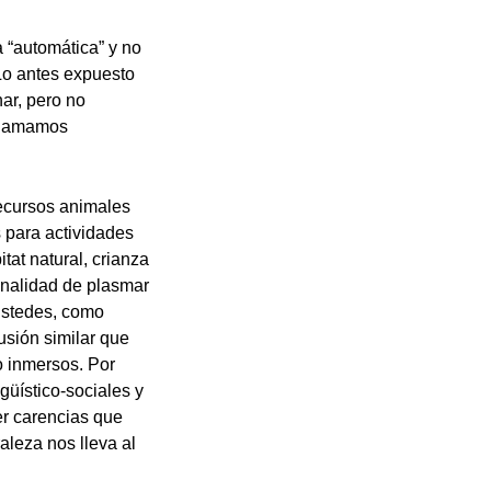
 “automática” y no
 Lo antes expuesto
ar, pero no
 llamamos
recursos animales
 para actividades
tat natural, crianza
finalidad de plasmar
 ustedes, como
usión similar que
o inmersos. Por
güístico-sociales y
er carencias que
aleza nos lleva al