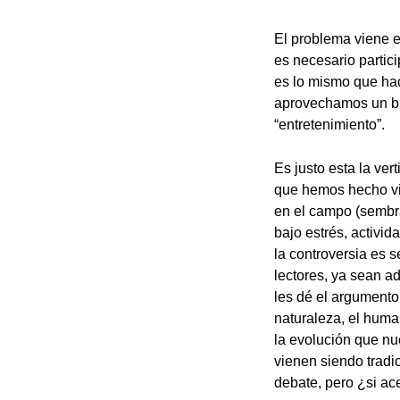
El problema viene e
es necesario partic
es lo mismo que hac
aprovechamos un bi
“entretenimiento”.
Es justo esta la ve
que hemos hecho vit
en el campo (sembrad
bajo estrés, activid
la controversia es s
lectores, ya sean a
les dé el argumento
naturaleza, el huma
la evolución que nu
vienen siendo tradic
debate, pero ¿si ac