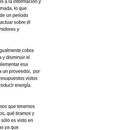
 a la información y
amada, lo que
 de un periodo
actuar sobre él
midores y
 igualmente cobra
 y disminuir el
mplementar esa
a un proveedor, por
resupuestos vistos
roducir energía
amos que tenemos
os, qué tiramos y
sólo es visto en
as ya que