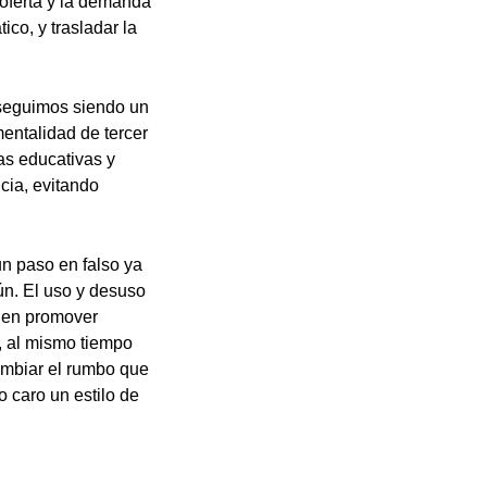
oferta y la demanda
co, y trasladar la
 seguimos siendo un
entalidad de tercer
as educativas y
cia, evitando
un paso en falso ya
ún. El uso y desuso
r en promover
, al mismo tiempo
ambiar el rumbo que
 caro un estilo de