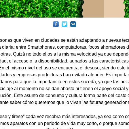
rsonas que viven en ciudades se están adaptando a nuevas tec
a diaria: entre Smartphones, computadoras, focos ahorradores de
y otras. Quizá no todo ellos a la misma velocidad ya que depe
ad, el acceso o la disponibilidad, aunados a las característica
 En el mismo nivel del uso se encuentra el desuso, siendo éste 
ridades y empresas productoras han evitado atender. Es importa
danos para que la importancia en estos suceda, ya que las po
eciclaje al momento no se dan abasto ni tienen el apoyo social
olución. Este asunto de consumo y cultura forma parte del costo
tante saber cómo queremos que lo vivan las futuras generacion
sese y tírese” cada vez recobra más interesados, ya sea como 
mos aparatos con un periodo de vida muy corto, o porque somos