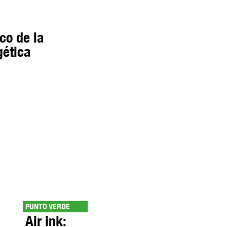
nco de la
gética
PUNTO VERDE
Air ink: