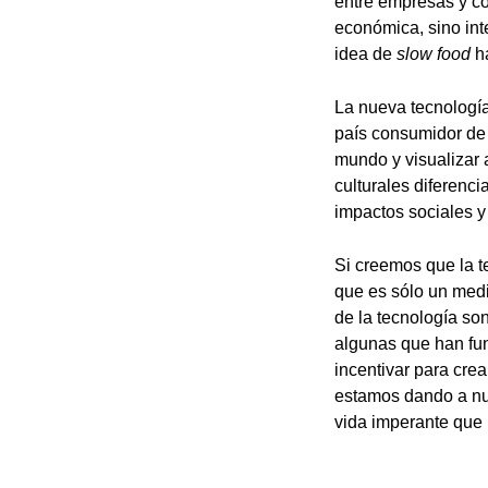
entre empresas y co
económica, sino int
idea de
slow food
ha
La nueva tecnologí
país consumidor de 
mundo y visualizar 
culturales diferenc
impactos sociales y
Si creemos que la t
que es sólo un medi
de la tecnología so
algunas que han fun
incentivar para cre
estamos dando a nue
vida imperante que 