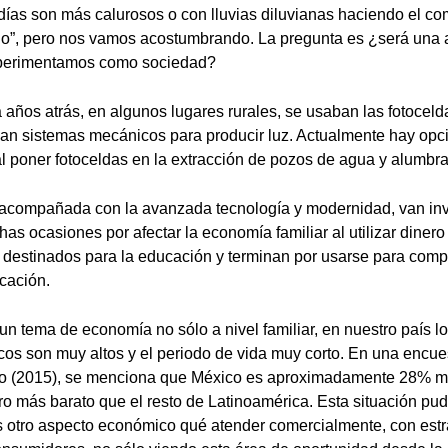
días son más calurosos o con lluvias diluvianas haciendo el com
ido”, pero nos vamos acostumbrando. La pregunta es ¿será una 
xperimentamos como sociedad?
años atrás, en algunos lugares rurales, se usaban las fotocel
zaban sistemas mecánicos para producir luz. Actualmente hay opc
 al poner fotoceldas en la extracción de pozos de agua y alumbr
r acompañada con la avanzada tecnología y modernidad, van in
as ocasiones por afectar la economía familiar al utilizar diner
 destinados para la educación y terminan por usarse para compr
cación.
 un tema de economía no sólo a nivel familiar, en nuestro país l
icos son muy altos y el periodo de vida muy corto. En una encues
Go (2015), se menciona que México es aproximadamente 28% m
o más barato que el resto de Latinoamérica. Esta situación pud
 otro aspecto económico qué atender comercialmente, con estr