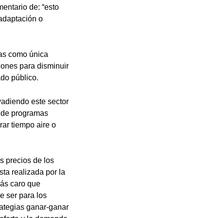
entario de: “esto
adaptación o
das como única
iones para disminuir
ado público.
vadiendo este sector
o de programas
ar tiempo aire o
os precios de los
ta realizada por la
ás caro que
e ser para los
ategias ganar-ganar