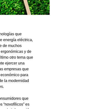
nologías que
 energía eléctrica,
nde de muchos
s ergonómicas y de
último otro tema que
nte ejercer una
cas empresas que
 y económico para
 de la modernidad
es.
consumidores que
 “novofílicos” es