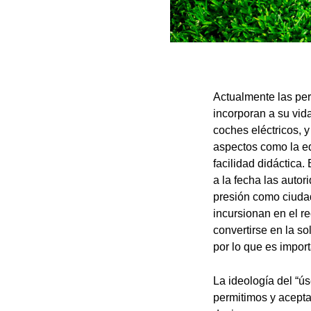
Actualmente las pe
incorporan a su vid
coches eléctricos, 
aspectos como la ed
facilidad didáctica.
a la fecha las auto
presión como ciuda
incursionan en el r
convertirse en la s
por lo que es impor
La ideología del “ú
permitimos y acepta