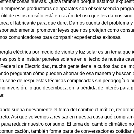
strenar cosas nuevas. Quizá también porque estamos expuestos
n empresas productoras de aparatos con obsolescencia progr
a útil de éstos no sólo está en razón del uso que les damos sino
ea el fabricante para que dure. Darnos cuenta del problema y 
esponsablemente, promover leyes que nos protejan como consu
nos comunicadores para compartir experiencias exitosas.
ergía eléctrica por medio de viento y luz solar es un tema que
e es posible instalar paneles solares en el techo de nuestra casa
Federal de Electricidad, mucha gente tiene la curiosidad de i
cuando preguntan cómo pueden ahorrar de esa manera y buscan 
una serie de respuestas técnicas complicadas sin pedagogía o p
o inversión, lo que desemboca en la pérdida de interés para p
ar.
ando suena nuevamente el tema del cambio climático, record
reto. Así que volvemos a revisar en nuestra casa qué compram
ara reducir nuestro consumo. El tema del cambio climático no 
omunicación, también forma parte de conversaciones cotidian