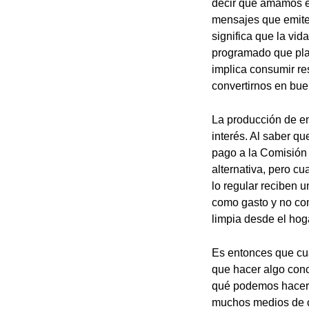
decir que amamos e
mensajes que emite
significa que la vid
programado que plan
implica consumir r
convertirnos en bue
La producción de en
interés. Al saber qu
pago a la Comisión 
alternativa, pero 
lo regular reciben 
como gasto y no com
limpia desde el hog
Es entonces que cu
que hacer algo conc
qué podemos hacer p
muchos medios de c