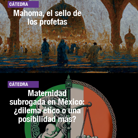
CÁTEDRA
Mahoma, el sello de
los profetas
CÁTEDRA
Maternidad
subrogada en México:
¿dilema ético o una
posibilidad más?