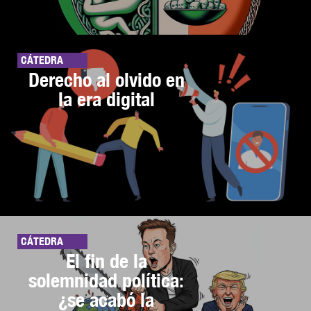
CÁTEDRA
Derecho al olvido en
la era digital
CÁTEDRA
El fin de la
solemnidad política:
¿se acabó la