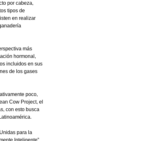
cto por cabeza,
tos tipos de
sten en realizar
 ganadería
erspectiva más
lación hormonal,
vos incluidos en sus
ones de los gases
lativamente poco,
ean Cow Project, el
as, con esto busca
 Latinoamérica.
 Unidas para la
mente Inteligente”,