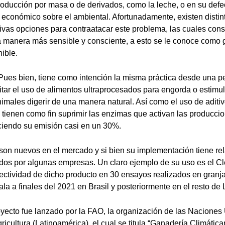
oducción por masa o de derivados, como la leche, o en su defe
r económico sobre el ambiental. Afortunadamente, existen distin
tivas opciones para contraatacar este problema, las cuales consi
a manera más sensible y consciente, a esto se le conoce como
ible.
Pues bien, tiene como intención la misma práctica desde una p
itar el uso de alimentos ultraprocesados para engorda o estimu
nimales digerir de una manera natural. Así como el uso de aditi
s tienen como fin suprimir las enzimas que activan las producci
iendo su emisión casi en un 30%.
on nuevos en el mercado y si bien su implementación tiene re
idos por algunas empresas. Un claro ejemplo de su uso es el Cl
ectividad de dicho producto en 30 ensayos realizados en granj
ala a finales del 2021 en Brasil y posteriormente en el resto de
yecto fue lanzado por la FAO, la organización de las Naciones
ricultura (Latinoamérica), el cual se titula “Ganadería Climática