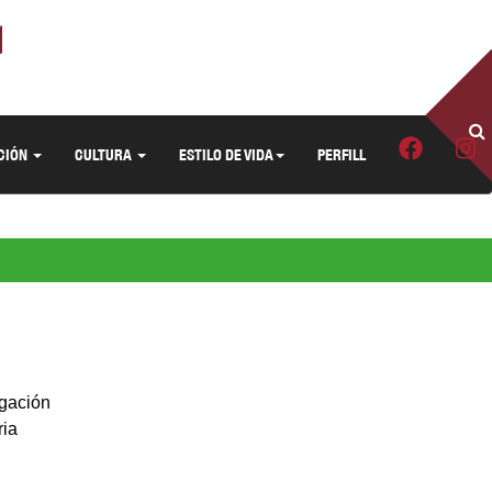
CIÓN
CULTURA
ESTILO DE VIDA
PERFILL
igación
ria