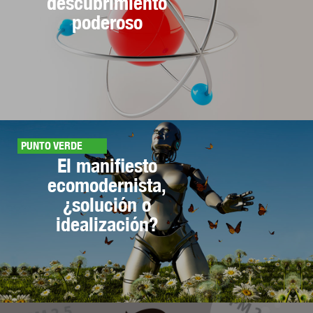
descubrimiento
poderoso
PUNTO VERDE
El manifiesto
ecomodernista,
¿solución o
idealización?