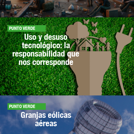
PUNTO VERDE
Uso y desuso
tecnológico: la
responsabilidad que
nos corresponde
PUNTO VERDE
Granjas eólicas
aéreas