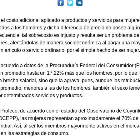
 el costo adicional aplicado a productos y servicios para muje
nados a los hombres y dicha diferencia de precio no posee algú
ecuencia, tal sobrecosto es injusto y resulta ser un problema d
jeres, afectándolas de manera socioeconómica al pagar una may
un artículo o servicio ordinario, por el simple hecho de ser mujer.
acuerdo a datos de la Procuraduría Federal del Consumidor (Pr
n promedio hasta un 17.22% más que los hombres, por lo que la
 brecha salarial, sino que la agrava, pues, aunque las retribuc
 promedio, menores a las de los hombres, también el sexo fem
or determinados servicios y productos.
 Profeco, de acuerdo con el estudio del Observatorio de Coyun
 (OCEPP), las mujeres representan aproximadamente el 70% de 
dial. Así, al ser los miembros mayormente activos en el merca
o en las estrategias de consumo.