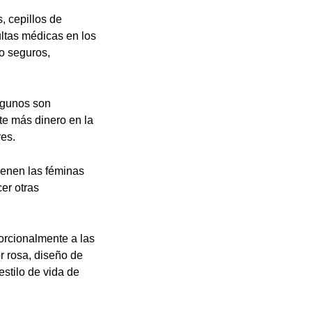
, cepillos de
ultas médicas en los
mo seguros,
algunos son
te más dinero en la
res.
ienen las féminas
er otras
porcionalmente a las
r rosa, diseño de
stilo de vida de