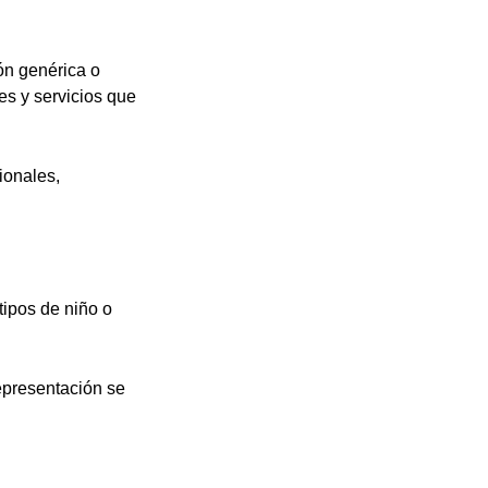
ón genérica o
s y servicios que
ionales,
tipos de niño o
epresentación se