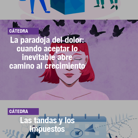
CÁTEDRA
La paradoja del dolor:
cuando aceptar lo
inevitable abre
camino al crecimiento
CÁTEDRA
Las tandas y los
impuestos