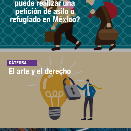
puede realizar una
petición de asilo o
refugiado en México?
CÁTEDRA
El arte y el derecho