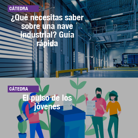
CÁTEDRA
¿Qué necesitas saber
sobre una nave
industrial? Guía
rápida
CÁTEDRA
El pulso de los
jóvenes