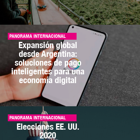
PANORAMA INTERNACIONAL
Expansión global
desde Argentina:
soluciones de pago
inteligentes para una
economía digital
PANORAMA INTERNACIONAL
Elecciones EE. UU.
2020