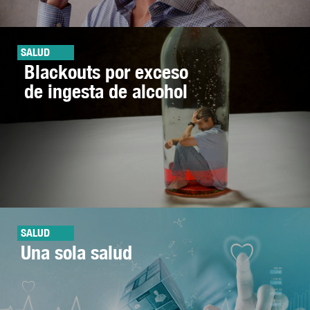
SALUD
Blackouts por exceso
de ingesta de alcohol
SALUD
Una sola salud