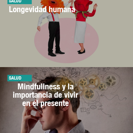
SALUD
Longevidad humana
SALUD
Mindfullness y la
importancia de vivir
en el presente