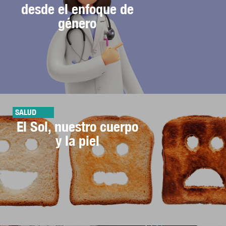
desde el enfoque de
género
SALUD
El Sol, nuestro cuerpo
y la piel