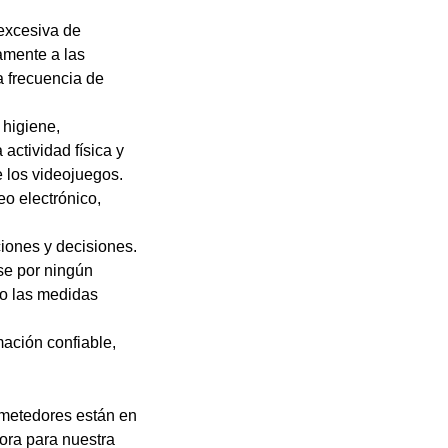
 excesiva de
amente a las
a frecuencia de
 higiene,
actividad física y
e los videojuegos.
eo electrónico,
iones y decisiones.
se por ningún
do las medidas
ación confiable,
ometedores están en
hora para nuestra