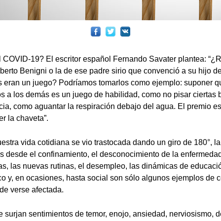
 COVID-19? El escritor español Fernando Savater plantea: “¿R
erto Benigni o la de ese padre sirio que convenció a su hijo d
 eran un juego? Podríamos tomarlos como ejemplo: suponer q
s a los demás es un juego de habilidad, como no pisar ciertas 
ncia, como aguantar la respiración debajo del agua. El premio es
er la chaveta”.
stra vida cotidiana se vio trastocada dando un giro de 180°, la
 desde el confinamiento, el desconocimiento de la enfermedad
s, las nuevas rutinas, el desempleo, las dinámicas de educación
ico y, en ocasiones, hasta social son sólo algunos ejemplos de
de verse afectada.
 surjan sentimientos de temor, enojo, ansiedad, nerviosismo, d