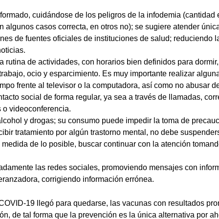
formado, cuidándose de los peligros de la infodemia (cantidad
n algunos casos correcta, en otros no); se sugiere atender únic
s de fuentes oficiales de instituciones de salud; reduciendo l
oticias.
 rutina de actividades, con horarios bien definidos para dormir,
trabajo, ocio y esparcimiento. Es muy importante realizar alguna 
iempo frente al televisor o la computadora, así como no abusar d
tacto social de forma regular, ya sea a través de llamadas, corr
s o videoconferencia.
r alcohol y drogas; su consumo puede impedir la toma de precauc
ibir tratamiento por algún trastorno mental, no debe suspender
a medida de lo posible, buscar continuar con la atención toman
uadamente las redes sociales, promoviendo mensajes con inform
eranzadora, corrigiendo información errónea.
COVID-19 llegó para quedarse, las vacunas con resultados pr
ón, de tal forma que la prevención es la única alternativa por a