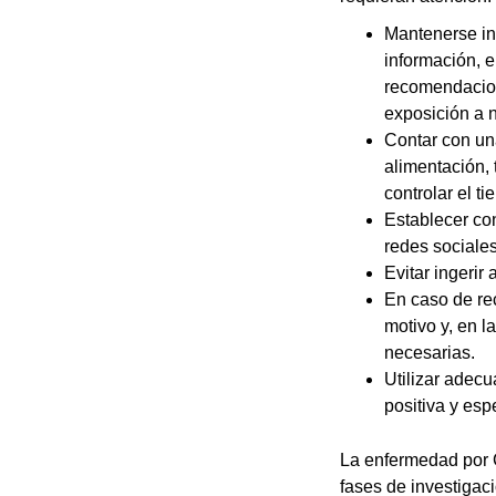
Mantenerse in
información, e
recomendacione
exposición a n
Contar con una
alimentación, 
controlar el t
Establecer con
redes sociale
Evitar ingeri
En caso de rec
motivo y, en l
necesarias.
Utilizar adec
positiva y esp
La enfermedad por 
fases de investigaci