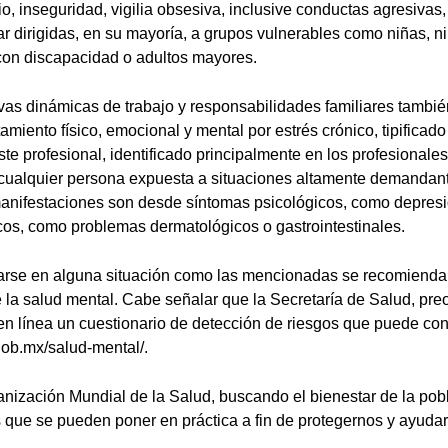
nio, inseguridad, vigilia obsesiva, inclusive conductas agresivas,
iar dirigidas, en su mayoría, a grupos vulnerables como niñas, n
con discapacidad o adultos mayores.
as dinámicas de trabajo y responsabilidades familiares tambié
amiento físico, emocional y mental por estrés crónico, tipifica
e profesional, identificado principalmente en los profesionales
, cualquier persona expuesta a situaciones altamente demanda
manifestaciones son desde síntomas psicológicos, como depresi
icos, como problemas dermatológicos o gastrointestinales.
arse en alguna situación como las mencionadas se recomienda
e la salud mental. Cabe señalar que la Secretaría de Salud, pre
en línea un cuestionario de detección de riesgos que puede con
gob.mx/salud-mental/.
ganización Mundial de la Salud, buscando el bienestar de la po
 que se pueden poner en práctica a fin de protegernos y ayuda