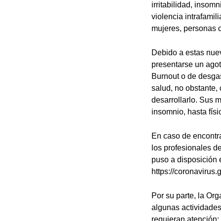
irritabilidad, insom
violencia intrafamil
mujeres, personas 
Debido a estas nuev
presentarse un agot
Burnout o de desgast
salud, no obstante
desarrollarlo. Sus 
insomnio, hasta fís
En caso de encontr
los profesionales d
puso a disposición 
https://coronavirus.
Por su parte, la Or
algunas actividades
requieran atención: