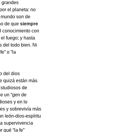
s grandes
por el planeta: no
el mundo son de
cho de que
siempre
l conocimiento con
el fuego; y hasta
 del todo bien. Ni
e” o “la
o del dios
e quizá están más
Estudiosos de
e un “gen de
dioses y en lo
es y sobrevivía más
n león-dios-espíritu
la supervivencia
 qué “la fe”