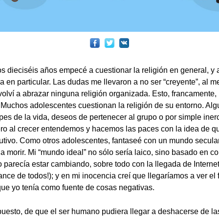
os dieciséis años empecé a cuestionar la religión en general, y 
lia en particular. Las dudas me llevaron a no ser “creyente”, al 
volví a abrazar ninguna religión organizada. Esto, francamente
l. Muchos adolescentes cuestionan la religión de su entorno. Al
lpes de la vida, deseos de pertenecer al grupo o por simple inerc
o al crecer entendemos y hacemos las paces con la idea de qu
utivo. Como otros adolescentes, fantaseé con un mundo secular
 a morir. Mi “mundo ideal” no sólo sería laico, sino basado en c
 parecía estar cambiando, sobre todo con la llegada de Internet 
nce de todos!); y en mi inocencia creí que llegaríamos a ver el f
que yo tenía como fuente de cosas negativas.
uesto, de que el ser humano pudiera llegar a deshacerse de las