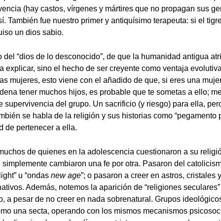
vivencia (hay castos, vírgenes y mártires que no propagan sus ge
. También fue nuestro primer y antiquísimo terapeuta: si el tigr
quiso un dios sabio.
o del “dios de lo desconocido”, de que la humanidad antigua atr
a explicar, sino el hecho de ser creyente como ventaja evolutiv
las mujeres, esto viene con el añadido de que, si eres una mujer
rdena tener muchos hijos, es probable que te sometas a ello; 
 supervivencia del grupo. Un sacrificio (y riesgo) para ella, pe
ambién se habla de la religión y sus historias como “pegamento p
 de pertenecer a ella.
muchos de quienes en la adolescencia cuestionaron a su religió
d: simplemente cambiaron una fe por otra. Pasaron del catolicis
light” u “ondas
new age
”; o pasaron a creer en astros, cristales 
ativos. Además, notemos la aparición de “religiones seculares”
o, a pesar de no creer en nada sobrenatural. Grupos ideológico
omo una secta, operando con los mismos mecanismos psicosocia