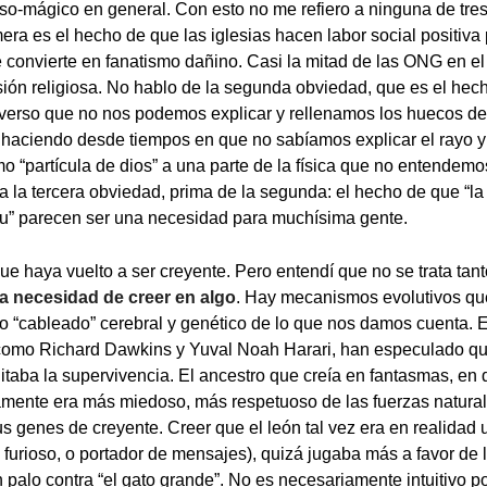
so-mágico en general. Con esto no me refiero a ninguna de tre
ra es el hecho de que las iglesias hacen labor social positiva 
e convierte en fanatismo dañino. Casi la mitad de las ONG en 
sión religiosa. No hablo de la segunda obviedad, que es el he
iverso que no nos podemos explicar y rellenamos los huecos de
s haciendo desde tiempos en que no sabíamos explicar el rayo y 
o “partícula de dios” a una parte de la física que no entendemos
 la tercera obviedad, prima de la segunda: el hecho de que “la f
ibu” parecen ser una necesidad para muchísima gente.
ue haya vuelto a ser creyente. Pero entendí que no se trata tant
la necesidad de creer en algo
. Hay mecanismos evolutivos qu
o “cableado” cerebral y genético de lo que nos damos cuenta. 
 como Richard Dawkins y Yuval Noah Harari, han especulado qu
litaba la supervivencia. El ancestro que creía en fantasmas, en 
amente era más miedoso, más respetuoso de las fuerzas natural
s genes de creyente. Creer que el león tal vez era en realidad u
 furioso, o portador de mensajes), quizá jugaba más a favor de 
palo contra “el gato grande”. No es necesariamente intuitivo por