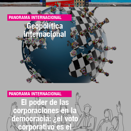
PANORAMA INTERNACIONAL
Geopolítica
internacional
PANORAMA INTERNACIONAL
El poder de las
corporaciones en la
democracia: ¿el voto
corporativo es el