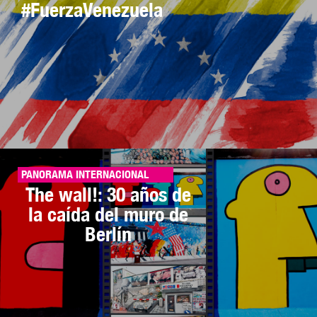
#FuerzaVenezuela
PANORAMA INTERNACIONAL
The wall!: 30 años de
la caída del muro de
Berlín