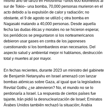
mismo año se lanzó en Hiroshima ­–unos 600 kilómetros al
sur de Tokio– una bomba, 70,000 personas murieron en el
acto debido a la expulsión de calor y radiación; no
obstante, el 9 de agosto se utilizó ç otra bomba en
Nagasaki matando a 40,000 personas. Desde aquella
fecha las dudas éticas y morales no se hicieron esperar,
los periódicos se preguntaron si los norteamericanos
debieron usar gases en contra de los japoneses
cuestionando si los bombardeos eran necesarios. Del
aspecto salud y ambiental mejor ni hablamos, destrucción
total y muertes al por mayor.
En fechas recientes, durante 2023 un ministro del gabinete
de Benjamín Netanyahu en Israel amenazó con lanzar
bombas atómicas sobre Gaza, al igual que la legisladora
Revital Gotliv, ¿se atrevieron? No, el mundo no se lo
perdonaría a Israel. La respuesta de ciertos países fue
tajante, Irán pidió la desnuclearización de Israel; Emiratos
Árabes Unidos también rechazó la situación; Arabia