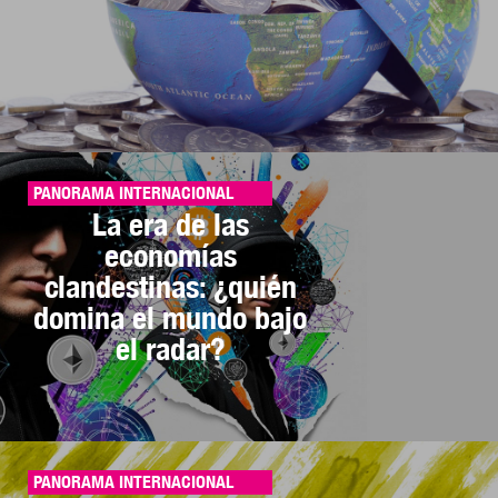
PANORAMA INTERNACIONAL
La era de las
economías
clandestinas: ¿quién
domina el mundo bajo
el radar?
PANORAMA INTERNACIONAL