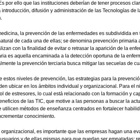
Es por ello que las instituciones deberían de tener procesos cl
 introducción, difusión y administración de las Tecnologías de l
.
medicina, la prevención de las enfermedades es subdividida en
 natural de cada una de ellas; se denomina prevención primaria 
izan con la finalidad de evitar o retrasar la aparición de la enf
ia es aquella encaminada a la detección oportuna de la enfer
nalmente la prevención terciaria busca mitigar las secuelas de c
estos niveles de prevención, las estrategias para la prevenció
n ubicar en los ámbitos individual y organizacional. Para el ni
ol de estresores, lo cual está relacionado con la formación y ca
eneficios de las TIC, que motive a las personas a buscar la act
utilicen métodos de enseñanza centrados en fortalecer habilid
ncrementar conocimiento.
 organizacional, es importante que las empresas hagan una ev
 usuarios y de ellas mismas para que puedan ser empatadas; r