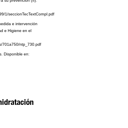
ra su prevención (II).
99/1/seccionTecTextCompl.pdf
medida e intervención
ad e Higiene en el
s/701a750/ntp_730.pdf
. Disponible en:
idratación