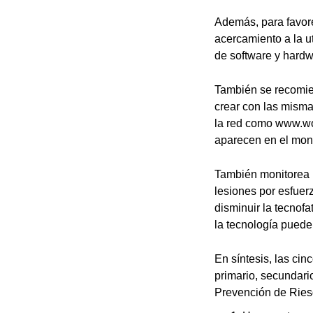
Además, para favore
acercamiento a la u
de software y hardwa
También se recomien
crear con las mism
la red como www.wor
aparecen en el moni
También monitorea l
lesiones por esfuer
disminuir la tecnofa
la tecnología puede 
En síntesis, las ci
primario, secundari
Prevención de Riesg