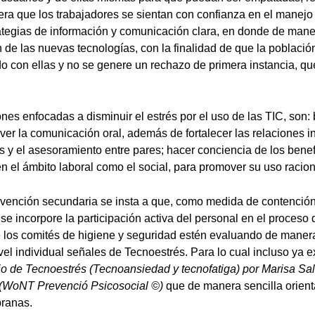
era que los trabajadores se sientan con confianza en el manejo 
rategias de información y comunicación clara, en donde de mane
n de las nuevas tecnologías, con la finalidad de que la poblaci
ndo con ellas y no se genere un rechazo de primera instancia, qu
es enfocadas a disminuir el estrés por el uso de las TIC, son:
er la comunicación oral, además de fortalecer las relaciones in
s y el asesoramiento entre pares; hacer conciencia de los benefi
en el ámbito laboral como el social, para promover su uso racion
evención secundaria se insta a que, como medida de contenció
se incorpore la participación activa del personal en el proceso 
 los comités de higiene y seguridad estén evaluando de manera
vel individual señales de Tecnoestrés. Para lo cual incluso ya e
io de Tecnoestrés (Tecnoansiedad y tecnofatiga) por Marisa S
e (WoNT Prevenció Psicosocial ©)
que de manera sencilla orienta
pranas.