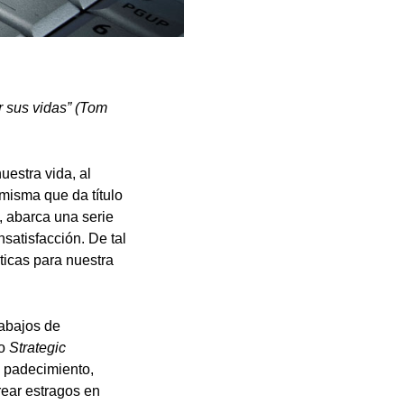
r sus vidas” (Tom
uestra vida, al
misma que da título
 abarca una serie
nsatisfacción. De tal
ticas para nuestra
rabajos de
lo
Strategic
e padecimiento,
rear estragos en