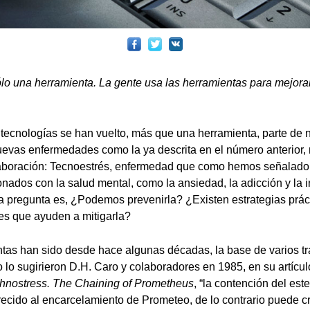
ólo una herramienta. La gente usa las herramientas para mejora
 tecnologías se han vuelto, más que una herramienta, parte de n
evas enfermedades como la ya descrita en el número anterior, 
aboración: Tecnoestrés, enfermedad que como hemos señalado,
onados con la salud mental, como la ansiedad, la adicción y la i
 pregunta es, ¿Podemos prevenirla? ¿Existen estrategias prác
es que ayuden a mitigarla?
ntas han sido desde hace algunas décadas, la base de varios t
 lo sugirieron D.H. Caro y colaboradores en 1985, en su artícu
nostress. The Chaining of Prometheus
, “la contención del est
recido al encarcelamiento de Prometeo, de lo contrario puede c