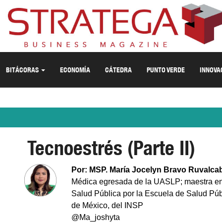
BITÁCORAS
ECONOMÍA
CÁTEDRA
PUNTO VERDE
INNOVA
Tecnoestrés (Parte II)
Por: MSP. María Jocelyn Bravo Ruvalca
Médica egresada de la UASLP; maestra e
Salud Pública por la Escuela de Salud Púb
de México, del INSP
@Ma_joshyta