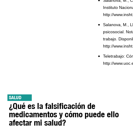
Salanova, M., Ci
Instituto Nacio
http://www.ins
Salanova, M., Ll
psicosocial. No
trabajo. Disponi
http://www.ins
Teletrabajo: Có
http://www.uoc.
SALUD
¿Qué es la falsificación de
medicamentos y cómo puede ello
afectar mi salud?