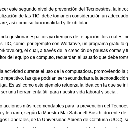
cer este segundo nivel de prevención del Tecnoestrés, la intro
tilización de las TIC, debe tomar en consideración un adecua
re, así como su funcionalidad y flexibilidad.
da gestionar espacios y/o tiempos de relajación, los cuales i
as TIC, como por ejemplo con Workrave, un programa gratuito 
krave.org, el cual, a través de la creación de pausas cortas y 
tor del equipo de cómputo, recuerdan al usuario que debe tom
a actividad durante el uso de la computadora, promoviendo la
zo repetitivo, las que podrían ser secundarias a la tecnoadicci
tiga. Es así como este ejemplo refuerza la idea con la que se inic
ser una herramienta útil para nuestra vida laboral y social.
nco acciones más recomendables para la prevención del Tecnoes
o y terciario, según la Maestra Mar Sabadell Bosch, docente de
os Laborales, de la Universidad Abierta de Cataluña (UOC), so