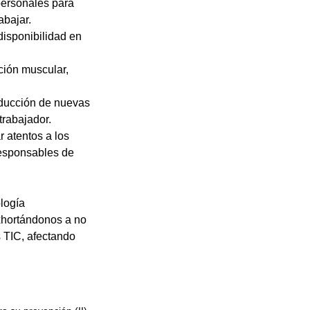
personales para
abajar.
 disponibilidad en
ción muscular,
oducción de nuevas
trabajador.
 atentos a los
responsables de
ología
exhortándonos a no
 TIC, afectando