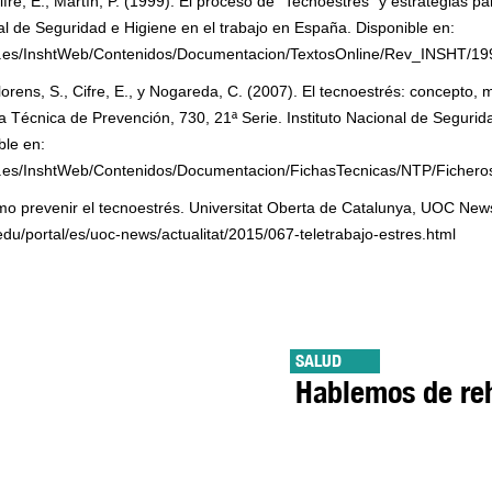
fre, E., Martín, P. (1999). El proceso de “Tecnoestrés” y estrategias pa
nal de Seguridad e Higiene en el trabajo en España. Disponible en:
ht.es/InshtWeb/Contenidos/Documentacion/TextosOnline/Rev_INSHT/19
orens, S., Cifre, E., y Nogareda, C. (2007). El tecnoestrés: concepto, 
ta Técnica de Prevención, 730, 21ª Serie. Instituto Nacional de Segurid
ble en:
ht.es/InshtWeb/Contenidos/Documentacion/FichasTecnicas/NTP/Fichero
mo prevenir el tecnoestrés. Universitat Oberta de Catalunya, UOC News
edu/portal/es/uoc-news/actualitat/2015/067-teletrabajo-estres.html
SALUD
Hablemos de reh