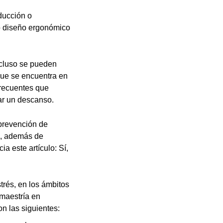
ducción o
do diseño ergonómico
ncluso se pueden
que se encuentra en
frecuentes que
ar un descanso.
 prevención de
ón, además de
ia este artículo: Sí,
trés, en los ámbitos
 maestría en
n las siguientes: