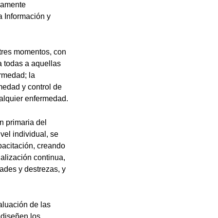
aramente
a Información y
 tres momentos, con
a todas a aquellas
ermedad; la
medad y control de
ualquier enfermedad.
n primaria del
vel individual, se
pacitación, creando
ualización continua,
ades y destrezas, y
aluación de las
ediseñen los