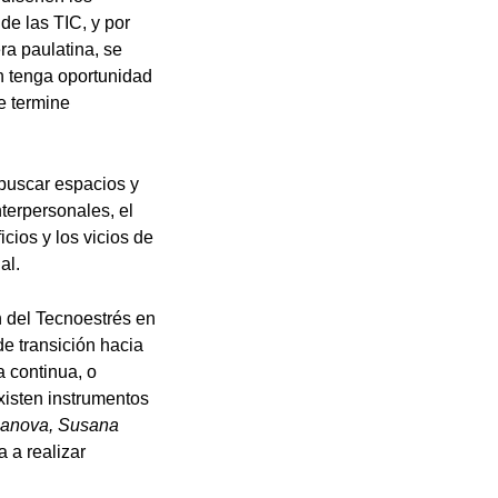
de las TIC, y por
ra paulatina, se
ón tenga oportunidad
e termine
 buscar espacios y
terpersonales, el
cios y los vicios de
al.
n del Tecnoestrés en
de transición hacia
 continua, o
xisten instrumentos
alanova, Susana
 a realizar